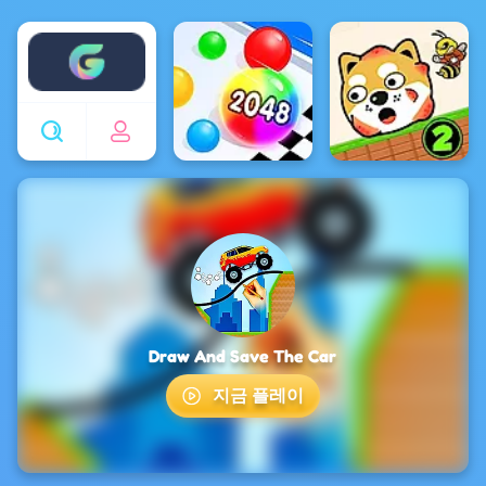
Enjoy4fun
Draw And Save The Car
지금 플레이