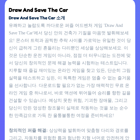
Draw And Save The Car
Draw And Save The Car 소개
유쾌하고 놀랍도록 까다로운 퍼즐 어드벤처 게임 'Draw And
Save The Car'에서 당신 안의 건축가 기질을 마음껏 발휘해보세
요! 몬스터 트럭과 끔찍한 추락 사이를 가로막는 유일한 것이 당
신이 급하게 그린 흔들리는 다리뿐인 세상을 상상해보세요. 이
것은 단순한 운전 게임이 아니라, 점점 더 터무니없는 도전에 맞
서 당신의 창의적인 문제 해결 능력을 시험하는 테스트입니다.
지루할 때 즐길 재미있는 온라인 게임을 찾고 있든, 단순히 그림
실력을 테스트하고 싶든, 이 독특한 게임은 멈출 수 없는 즐거움
을 선사합니다. 다운로드할 필요가 없는 가장 매력적인 무료 온
라인 게임 중 하나로서, 바로 액션에 뛰어들어 승리를 향한 길을
건설할 수 있습니다. 예상치 못한 위험, 기괴한 장애물, 그리고
당신이 만든 엉성한 창조물이 실제로 작동하는 것을 보는 순수
한 만족감으로 가득 찬 울퉁불퉁한 여정을 준비하세요!
창의적인 퍼즐 해결:
상상력을 발휘하여 맞춤형 다리와 경로를
그리고, 자동차를 위험한 틈과 험난한 지형 너머로 안전하게 안