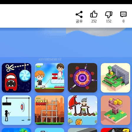
공유
252
152
0
ADVERTISEMENT