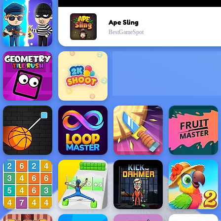
Ape Sling
BestGameSpot