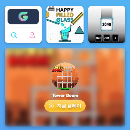
Enjoy4fun
Tower Boom
지금 플레이