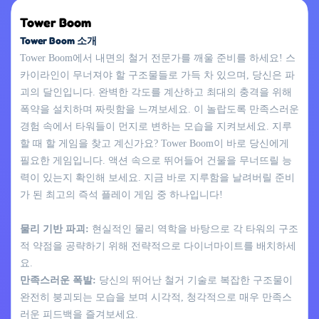
Tower Boom
Tower Boom 소개
Tower Boom에서 내면의 철거 전문가를 깨울 준비를 하세요! 스
카이라인이 무너져야 할 구조물들로 가득 차 있으며, 당신은 파
괴의 달인입니다. 완벽한 각도를 계산하고 최대의 충격을 위해
폭약을 설치하며 짜릿함을 느껴보세요. 이 놀랍도록 만족스러운
경험 속에서 타워들이 먼지로 변하는 모습을 지켜보세요. 지루
할 때 할 게임을 찾고 계신가요? Tower Boom이 바로 당신에게
필요한 게임입니다. 액션 속으로 뛰어들어 건물을 무너뜨릴 능
력이 있는지 확인해 보세요. 지금 바로 지루함을 날려버릴 준비
가 된 최고의 즉석 플레이 게임 중 하나입니다!
물리 기반 파괴:
현실적인 물리 역학을 바탕으로 각 타워의 구조
적 약점을 공략하기 위해 전략적으로 다이너마이트를 배치하세
요.
만족스러운 폭발:
당신의 뛰어난 철거 기술로 복잡한 구조물이
완전히 붕괴되는 모습을 보며 시각적, 청각적으로 매우 만족스
러운 피드백을 즐겨보세요.