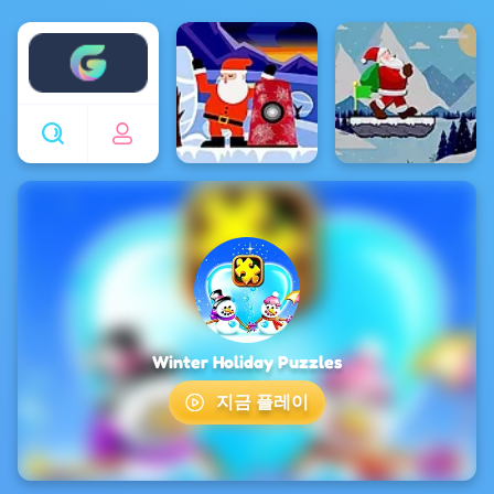
Enjoy4fun
Winter Holiday Puzzles
지금 플레이