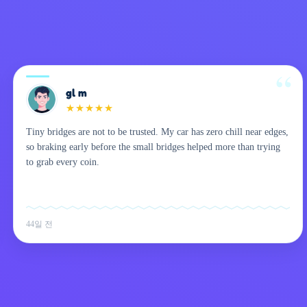
gl m
★
★
★
★
★
Tiny bridges are not to be trusted. My car has zero chill near edges,
so braking early before the small bridges helped more than trying
to grab every coin.
44일 전