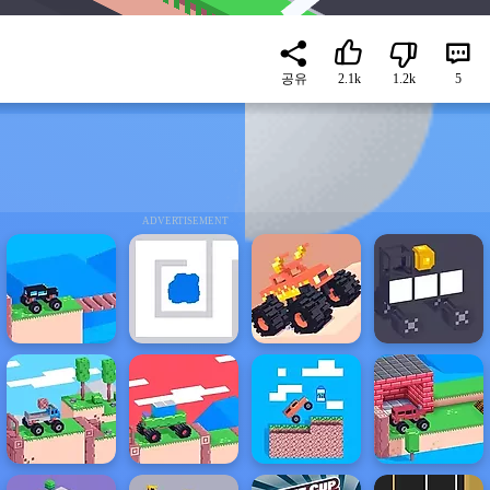
공유
2.1k
1.2k
5
ADVERTISEMENT