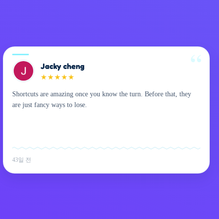
Jacky cheng
★
★
★
★
★
Shortcuts are amazing once you know the turn. Before that, they
are just fancy ways to lose.
43일 전