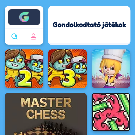
Enjoy4fun
Gondolkodtató játékok