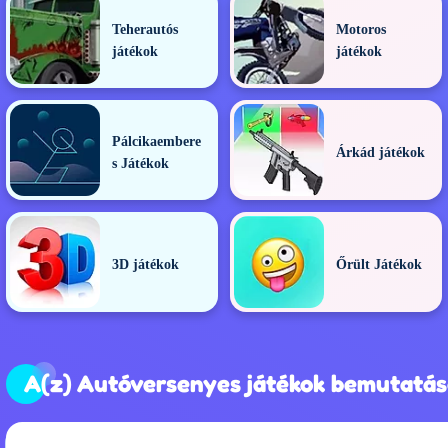
Teherautós
Motoros
játékok
játékok
Pálcikaembere
Árkád játékok
s Játékok
3D játékok
Őrült Játékok
A(z) Autóversenyes játékok bemutatá