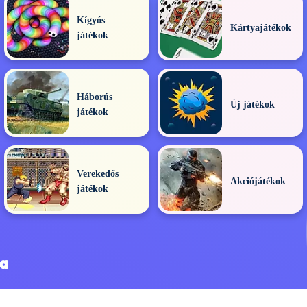
Kígyós
Kártyajátékok
játékok
Háborús
Új játékok
játékok
Verekedős
Akciójátékok
játékok
sa