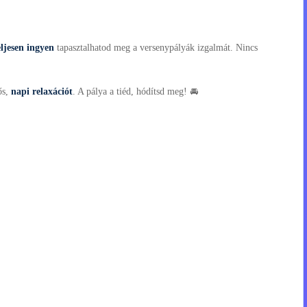
eljesen ingyen
tapasztalhatod meg a versenypályák izgalmát. Nincs
ős,
napi relaxációt
. A pálya a tiéd, hódítsd meg! 🚘