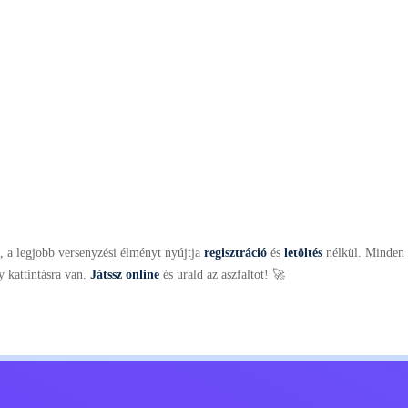
, a legjobb versenyzési élményt nyújtja
regisztráció
és
letöltés
nélkül. Minden
 kattintásra van.
Játssz online
és urald az aszfaltot! 🚀