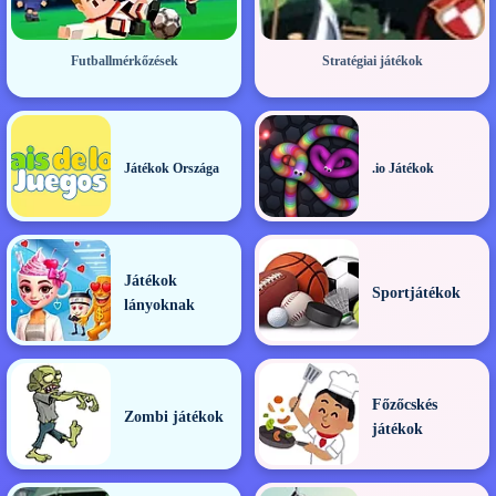
Futballmérkőzések
Stratégiai játékok
Játékok Országa
.io Játékok
Játékok
Sportjátékok
lányoknak
Főzőcskés
Zombi játékok
játékok