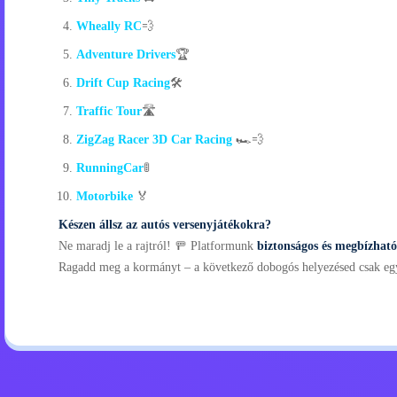
Wheally RC
💨
Adventure Drivers
🏆
Drift Cup Racing
🛠️
Traffic Tour
🛣️
ZigZag Racer 3D Car Racing
🏎️💨
RunningCar
🚦
Motorbike
🏅
Készen állsz az autós versenyjátékokra?
Ne maradj le a rajtról! 🚥 Platformunk
biztonságos és megbízható
Ragadd meg a kormányt – a következő dobogós helyezésed csak egy