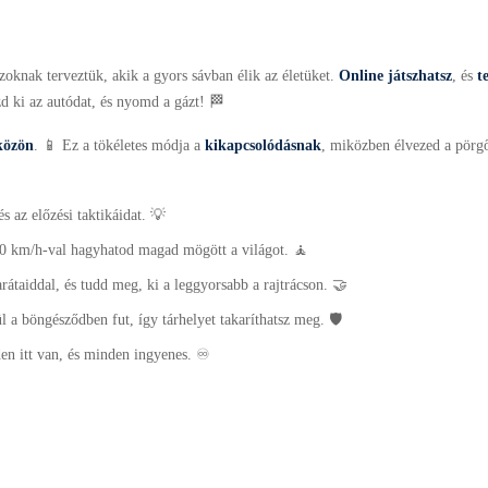
zoknak terveztük, akik a gyors sávban élik az életüket.
Online játszhatsz
, és
t
zd ki az autódat, és nyomd a gázt! 🏁
közön
. 📱 Ez a tökéletes módja a
kikapcsolódásnak
, miközben élvezed a pörg
s az előzési taktikáidat. 💡
20 km/h-val hagyhatod magad mögött a világot. 🧘
barátaiddal, és tudd meg, ki a leggyorsabb a rajtrácson. 🤝
a böngésződben fut, így tárhelyet takaríthatsz meg. 🛡️
en itt van, és minden ingyenes. ♾️