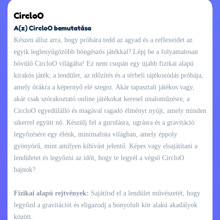
CircloO
A(z) CircloO bemutatása
Készen állsz arra, hogy próbára tedd az agyad és a reflexeidet az
egyik leglenyűgözőbb böngészős játékkal? Lépj be a folyamatosan
bővülő CircloO világába! Ez nem csupán egy újabb fizikai alapú
kirakós játék; a lendület, az időzítés és a térbeli tájékozódás próbája,
amely órákra a képernyő elé szegez. Akár tapasztalt játékos vagy,
akár csak szórakoztató online játékokat keresel unaloműzésre, a
CircloO egyedülálló és magával ragadó élményt nyújt, amely minden
sikerrel együtt nő. Készülj fel a gurulásra, ugrásra és a gravitáció
legyőzésére egy élénk, minimalista világban, amely éppoly
gyönyörű, mint amilyen kihívást jelentő. Képes vagy elsajátítani a
lendületet és legyőzni az időt, hogy te legyél a végső CircloO
bajnok?
Fizikai alapú rejtvények:
Sajátítsd el a lendület művészetét, hogy
legyőzd a gravitációt és eligazodj a bonyolult kör alakú akadályok
között.