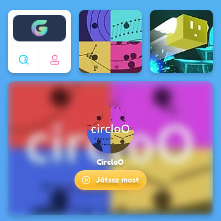
Enjoy4fun
CircloO
Játssz most