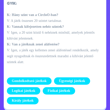
GYIK:
K: Hány szint van a CircloO-ban?
V: A játék összesen 20 szintet tartalmaz.
K: Vannak kifejezetten nehéz szintek?
V: Igen, a 20 szint közül 6 nehéznek minősül, amelyek jelentős
kihívást jelentenek.
K: Van a játéknak zenei aláfestése?
V: Igen, a játék egy kellemes zenei aláfestéssel rendelkezik, amely
segít nyugodtnak és összeszedettnek maradni a kihívást jelentő
szintek alatt.
Gondolkodtató játékok
Ügyességi játékok
Logikai játékok
Fizikai játékok
Király játékok