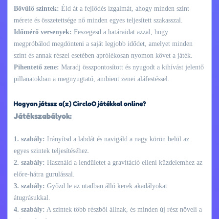
Bővülő szintek:
Éld át a fejlődés izgalmát, ahogy minden szint
mérete és összetettsége nő minden egyes teljesített szakasszal.
Időmérő versenyek:
Feszegesd a határaidat azzal, hogy
megpróbálod megdönteni a saját legjobb idődet, amelyet minden
szint és annak részei esetében aprólékosan nyomon követ a játék.
Pihentető zene:
Maradj összpontosított és nyugodt a kihívást jelentő
pillanatokban a megnyugtató, ambient zenei aláfestéssel.
Hogyan játssz a(z) CircloO játékkal online?
Játékszabályok:
1. szabály:
Irányítsd a labdát és navigáld a nagy körön belül az
egyes szintek teljesítéséhez.
2. szabály:
Használd a lendületet a gravitáció elleni küzdelemhez az
előre-hátra gurulással.
3. szabály:
Győzd le az utadban álló kerek akadályokat
átugrásukkal.
4. szabály:
A szintek több részből állnak, és minden új rész növeli a