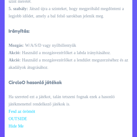
szint méretét.
5. szabály:
Játszd újra a szinteket, hogy megpróbáld megdönteni a
legjobb idődet, amely a bal felső sarokban jelenik meg.
Irányítás:
Mozgás:
W/A/S/D vagy nyílbillentyűk
Akció:
Használd a mozgásvezérlőket a labda irányításához.
Akció:
Használd a mozgásvezérlőket a lendület megszerzéséhez és az
akadályok átugrásához.
CircloO hasonló játékok
Ha szereted ezt a játékot, talán tetszeni fognak ezek a hasonló
játékmenettel rendelkező játékok is.
Fesd az örömöt
OUTSIDE
Hide Me