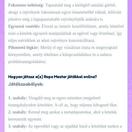
Fokozatos nehézség:
Tapasztald meg a kielégítő tanulási görbét,
ahogy a rejtvények fokozatosan egyre összetettebbé válnak, kihívást
jelentve még a legtapasztaltabb rejtvényfejtők számára is.
Egyszerű vezérlés:
Élvezd az intuitív kezelőfelületet, amely lehetővé
teszi a kötelek egyszerű manipulálását az egérrel vagy érintéssel, így
teljes mértékben az adott rejtvényre koncentrálhatsz.
Pihentető légkör:
Merülj el egy vizuálisan tiszta és megnyugtató
környezetben, amely tökéletes a kikapcsolódáshoz és a tudatos
problémamegoldáshoz.
Hogyan játssz a(z) Rope Master játékkal online?
Játékszabályok:
1. szabály:
Vizsgáld meg az egyes szinteken megjelenő
összegabalyodott köteleket. A cél az, hogy teljesen kibogozd őket.
2. szabály:
Keresd meg azokat a metszéspontokat, ahol a kötelek
keresztezik egymást.
3. szabály:
Az egereddel vagy az ujjaddal húzd a köteleket ezeken a