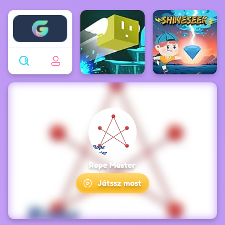
Enjoy4fun
Rope Master
Játssz most