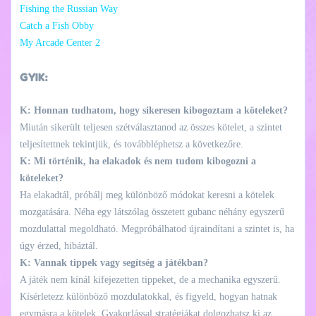
Fishing the Russian Way
Catch a Fish Obby
My Arcade Center 2
GYIK:
K: Honnan tudhatom, hogy sikeresen kibogoztam a köteleket?
Miután sikerült teljesen szétválasztanod az összes kötelet, a szintet
teljesítettnek tekintjük, és továbbléphetsz a következőre.
K: Mi történik, ha elakadok és nem tudom kibogozni a
köteleket?
Ha elakadtál, próbálj meg különböző módokat keresni a kötelek
mozgatására. Néha egy látszólag összetett gubanc néhány egyszerű
mozdulattal megoldható. Megpróbálhatod újraindítani a szintet is, ha
úgy érzed, hibáztál.
K: Vannak tippek vagy segítség a játékban?
A játék nem kínál kifejezetten tippeket, de a mechanika egyszerű.
Kísérletezz különböző mozdulatokkal, és figyeld, hogyan hatnak
egymásra a kötelek. Gyakorlással stratégiákat dolgozhatsz ki az