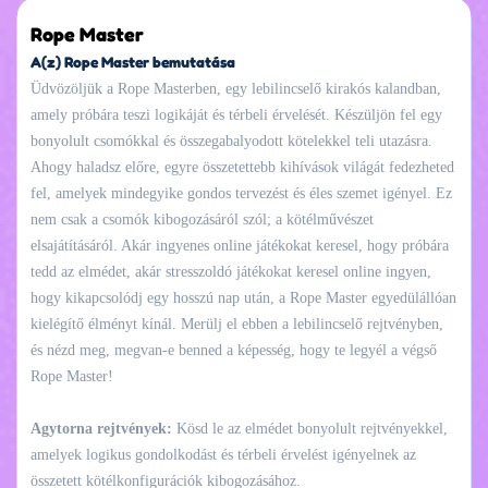
Rope Master
A(z) Rope Master bemutatása
Üdvözöljük a Rope Masterben, egy lebilincselő kirakós kalandban,
amely próbára teszi logikáját és térbeli érvelését. Készüljön fel egy
bonyolult csomókkal és összegabalyodott kötelekkel teli utazásra.
Ahogy haladsz előre, egyre összetettebb kihívások világát fedezheted
fel, amelyek mindegyike gondos tervezést és éles szemet igényel. Ez
nem csak a csomók kibogozásáról szól; a kötélművészet
elsajátításáról. Akár ingyenes online játékokat keresel, hogy próbára
tedd az elmédet, akár stresszoldó játékokat keresel online ingyen,
hogy kikapcsolódj egy hosszú nap után, a Rope Master egyedülállóan
kielégítő élményt kínál. Merülj el ebben a lebilincselő rejtvényben,
és nézd meg, megvan-e benned a képesség, hogy te legyél a végső
Rope Master!
Agytorna rejtvények:
Kösd le az elmédet bonyolult rejtvényekkel,
amelyek logikus gondolkodást és térbeli érvelést igényelnek az
összetett kötélkonfigurációk kibogozásához.