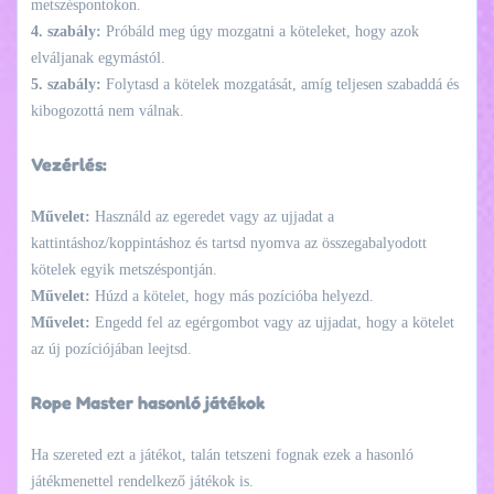
metszéspontokon.
4. szabály:
Próbáld meg úgy mozgatni a köteleket, hogy azok
elváljanak egymástól.
5. szabály:
Folytasd a kötelek mozgatását, amíg teljesen szabaddá és
kibogozottá nem válnak.
Vezérlés:
Művelet:
Használd az egeredet vagy az ujjadat a
kattintáshoz/koppintáshoz és tartsd nyomva az összegabalyodott
kötelek egyik metszéspontján.
Művelet:
Húzd a kötelet, hogy más pozícióba helyezd.
Művelet:
Engedd fel az egérgombot vagy az ujjadat, hogy a kötelet
az új pozíciójában leejtsd.
Rope Master hasonló játékok
Ha szereted ezt a játékot, talán tetszeni fognak ezek a hasonló
játékmenettel rendelkező játékok is.