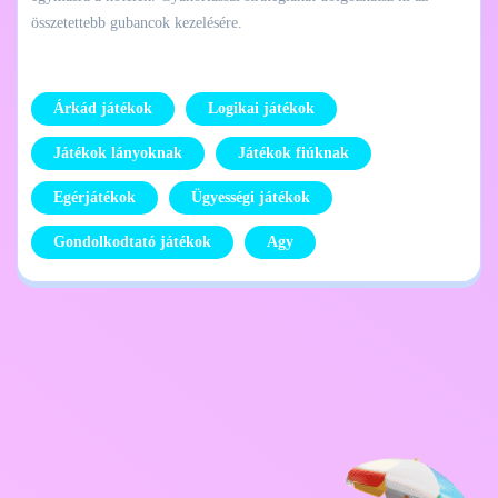
összetettebb gubancok kezelésére.
Árkád játékok
Logikai játékok
Játékok lányoknak
Játékok fiúknak
Egérjátékok
Ügyességi játékok
Gondolkodtató játékok
Agy
Adatvédelmi
Lépj kapcsolatba
szabályzat
velem
Kids
Magyar