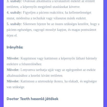
3. szabály:
Óvatosan alkalmazza a kiválasztott eszközt az érintett
területen, a képernyőn megjelenő utasításokat követve.
4. szabály:
Figyeljen a páciens reakcióira; ha kellemetlenséget
mutat, módosítsa a technikát vagy válasszon másik eszközt.
5. szabály:
Sikeresen fejezze be az összes szükséges kezelést, hogy a
páciens egészséges, ragyogó mosolyt kapjon, és magas pontszámot
érjen el.
Irányítás:
Művelet:
Koppintson vagy kattintson a képernyőn látható bármely
eszközre a felszereléséhez.
Művelet:
Lenyomva tarthatja ujját vagy az egérgombot az eszköz
alkalmazásához a kezelni kívánt területen.
Művelet:
Kattintson a sztetoszkóp ikonra, ha elakadt, és segítségre
van szüksége.
Doctor Teeth hasonló játékok