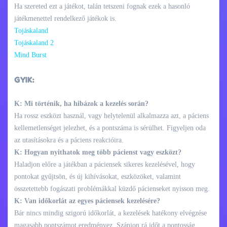
Ha szereted ezt a játékot, talán tetszeni fognak ezek a hasonló
játékmenettel rendelkező játékok is.
Tojáskaland
Tojáskaland 2
Mind Burst
GYIK:
K: Mi történik, ha hibázok a kezelés során?
Ha rossz eszközt használ, vagy helytelenül alkalmazza azt, a páciens
kellemetlenséget jelezhet, és a pontszáma is sérülhet. Figyeljen oda
az utasításokra és a páciens reakcióira.
K: Hogyan nyithatok meg több pácienst vagy eszközt?
Haladjon előre a játékban a páciensek sikeres kezelésével, hogy
pontokat gyűjtsön, és új kihívásokat, eszközöket, valamint
összetettebb fogászati problémákkal küzdő pácienseket nyisson meg.
K: Van időkorlát az egyes páciensek kezelésére?
Bár nincs mindig szigorú időkorlát, a kezelések hatékony elvégzése
magasabb pontszámot eredményez. Szánjon rá időt a pontosság