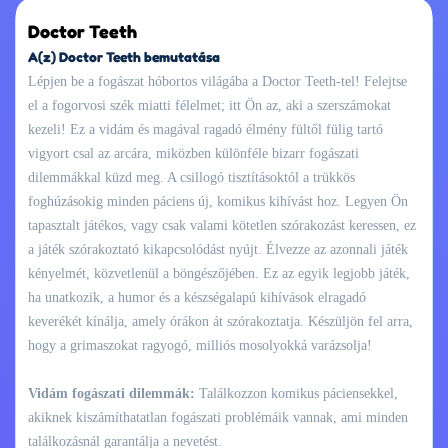
Doctor Teeth
A(z) Doctor Teeth bemutatása
Lépjen be a fogászat hóbortos világába a Doctor Teeth-tel! Felejtse
el a fogorvosi szék miatti félelmet; itt Ön az, aki a szerszámokat
kezeli! Ez a vidám és magával ragadó élmény fültől fülig tartó
vigyort csal az arcára, miközben különféle bizarr fogászati
dilemmákkal küzd meg. A csillogó tisztításoktól a trükkös
foghúzásokig minden páciens új, komikus kihívást hoz. Legyen Ön
tapasztalt játékos, vagy csak valami kötetlen szórakozást keressen, ez
a játék szórakoztató kikapcsolódást nyújt. Élvezze az azonnali játék
kényelmét, közvetlenül a böngészőjében. Ez az egyik legjobb játék,
ha unatkozik, a humor és a készségalapú kihívások elragadó
keverékét kínálja, amely órákon át szórakoztatja. Készüljön fel arra,
hogy a grimaszokat ragyogó, milliós mosolyokká varázsolja!
Vidám fogászati dilemmák:
Találkozzon komikus páciensekkel,
akiknek kiszámíthatatlan fogászati problémáik vannak, ami minden
találkozásnál garantálja a nevetést.