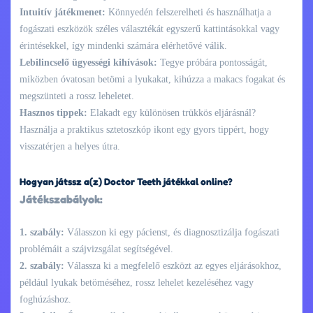
Intuitív játékmenet:
Könnyedén felszerelheti és használhatja a
fogászati eszközök széles választékát egyszerű kattintásokkal vagy
érintésekkel, így mindenki számára elérhetővé válik.
Lebilincselő ügyességi kihívások:
Tegye próbára pontosságát,
miközben óvatosan betömi a lyukakat, kihúzza a makacs fogakat és
megszünteti a rossz leheletet.
Hasznos tippek:
Elakadt egy különösen trükkös eljárásnál?
Használja a praktikus sztetoszkóp ikont egy gyors tippért, hogy
visszatérjen a helyes útra.
Hogyan játssz a(z) Doctor Teeth játékkal online?
Játékszabályok:
1. szabály:
Válasszon ki egy pácienst, és diagnosztizálja fogászati
problémáit a szájvizsgálat segítségével.
2. szabály:
Válassza ki a megfelelő eszközt az egyes eljárásokhoz,
például lyukak betöméséhez, rossz lehelet kezeléséhez vagy
foghúzáshoz.