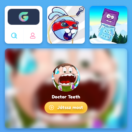
Enjoy4fun
Doctor Teeth
Játssz most