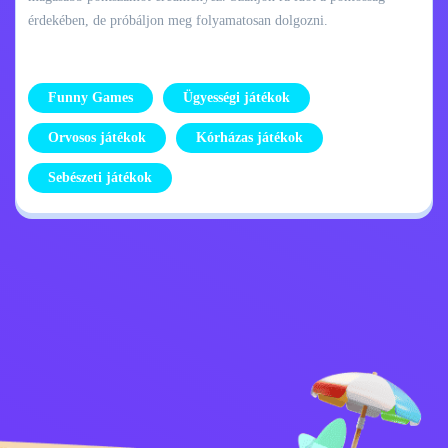
érdekében, de próbáljon meg folyamatosan dolgozni.
Funny Games
Ügyességi játékok
Orvosos játékok
Kórházas játékok
Sebészeti játékok
Adatvédelmi
Lépj kapcsolatba
szabályzat
velem
Kids
Magyar