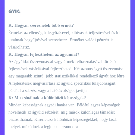
GYIK:
K: Hogyan szerezhetek több érmét?
Érméket az ellenségek legyőzésével, kihívások teljesítésével és idle
jutalmak begyűjtésével szerezhetsz. Érméket valódi pénzért is
vásárolhatsz.
K: Hogyan fejleszthetem az ágyúimat?
Az ágyúidat összevonással vagy érmék felhasználásával történő
fejlesztések vásárlásával fejlesztheted. Két azonos ágyú összevonása
egy magasabb szintű, jobb statisztikákkal rendelkező ágyút hoz létre.
A fejlesztések megvásárlása az ágyúid specifikus tulajdonságait,
például a sebzést vagy a hatótávolságot javítja.
K: Mit csinálnak a különböző képességek?
Minden képességnek egyedi hatása van. Például egyes képességek
növelhetik az ágyúid sebzését, míg mások különleges támadást
biztosíthatnak. Kísérletezz különböző képességekkel, hogy lásd,
melyek működnek a legjobban számodra.