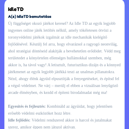
IdleTD
A(z) IdleTD bemutatása
Új függőséget okozó játékot keresel? Az Idle TD az egyik legjobb
ingyenes online játék letöltés nélkül, amely tökéletesen ötvözi a
toronyvédelmi játékok izgalmát az idle mechanikák kielégítő
fejlődésével. Készülj fel arra, hogy elvarázsol a ragyogó neonvilág,
ahol stratégiai döntéseid alakítják a bevehetetlen erődödet. Védd meg
területedet a könyörtelen ellenséges hullámokkal szemben, még
akkor is, ha távol vagy! A letisztult, futurisztikus dizájn és a könnyed
játékmenet az egyik legjobb játékká teszi az unalmas pillanatokra.
Nézd, ahogy élénk ágyúid elpusztítják a fenyegetéseket, és építsd fel
a végső védelmet. Ne várj – merülj el ebben a vizuálisan lenyűgöző
arcade élményben, és kezdd el építeni birodalmadat még ma!
Egyesítés és fejlesztés:
Kombináld az ágyúidat, hogy jelentősen
erősebb védelmi eszközöket hozz létre.
Idle fejlődés:
Védelmi rendszered akkor is harcol és jutalmakat
szerez, amikor éppen nem játszol aktívan.