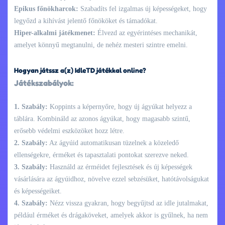
Epikus főnökharcok:
Szabadíts fel izgalmas új képességeket, hogy
legyőzd a kihívást jelentő főnököket és támadókat.
Hiper-alkalmi játékmenet:
Élvezd az egyérintéses mechanikát,
amelyet könnyű megtanulni, de nehéz mesteri szintre emelni.
Hogyan játssz a(z) IdleTD játékkal online?
Játékszabályok:
1. Szabály:
Koppints a képernyőre, hogy új ágyúkat helyezz a
táblára. Kombináld az azonos ágyúkat, hogy magasabb szintű,
erősebb védelmi eszközöket hozz létre.
2. Szabály:
Az ágyúid automatikusan tüzelnek a közeledő
ellenségekre, érméket és tapasztalati pontokat szerezve neked.
3. Szabály:
Használd az érméidet fejlesztések és új képességek
vásárlására az ágyúidhoz, növelve ezzel sebzésüket, hatótávolságukat
és képességeiket.
4. Szabály:
Nézz vissza gyakran, hogy begyűjtsd az idle jutalmakat,
például érméket és drágaköveket, amelyek akkor is gyűlnek, ha nem