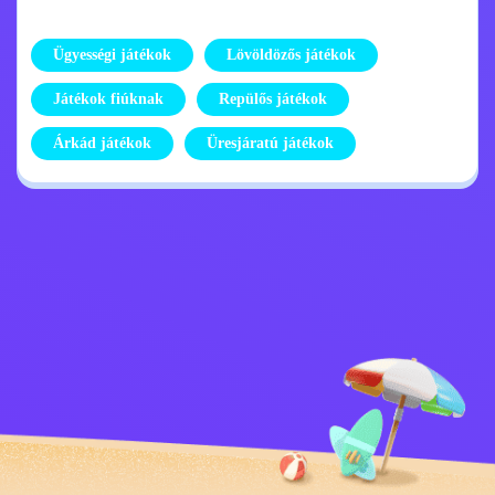
Ügyességi játékok
Lövöldözős játékok
Játékok fiúknak
Repülős játékok
Árkád játékok
Üresjáratú játékok
Adatvédelmi
Lépj kapcsolatba
szabályzat
velem
Kids
Magyar