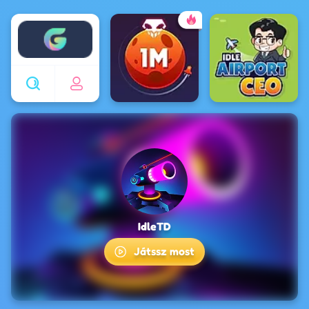
Enjoy4fun
IdleTD
Játssz most