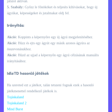
játszol aktívan.
5. Szabály:
Győzz le főnököket és teljesíts kihívásokat, hogy új
ágyúkat, képességeket és jutalmakat oldj fel.
Irányítás:
Akció:
Koppints a képernyőre egy új ágyú megjelenítéséhez.
Akció:
Húzz és ejts egy ágyút egy másik azonos ágyúra az
összevonásukhoz.
Akció:
Húzd az ujjad a képernyőn egy ágyú célzásának manuális
irányításához.
IdleTD hasonló játékok
Ha szereted ezt a játékot, talán tetszeni fognak ezek a hasonló
játékmenettel rendelkező játékok is.
Tojáskaland
Tojáskaland 2
Mind Burst