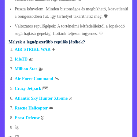
Puszta kényelem: Minden biztonságos és megbízható, közvetlenül
a böngésződben fut, így tárhelyet takaríthatsz meg. 🛡️
Változatos repülőgépek: A történelmi kétfedelűektől a lopakodó
sugárhajtású gépekig, flottánk teljesen ingyenes. ♾️
Melyek a legnépszerűbb repülős játékok?
AIR STRIKE WAR
✈️
IdleTD
🛫
Million Star
🚁
Air Force Command
🛰️
Crazy Jetpack
🗺️
Atlantic Sky Hunter Xtreme
⚔️
Rescue Helicopter
☁️
Frost Defense
🎖️
🚀