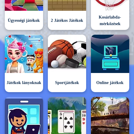
Kosárlabda-
Ügyességi játékok
2 Játékos Játékok
mérkőzések
Játékok lányoknak
Sportjátékok
Online játékok