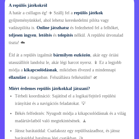
A repülős játékokról
A határ a csillagos ég! ✈️ Szállj fel a
repülős játékok
gyűjteményünkkel, ahol lehetsz kereskedelmi pilóta vagy
vadászpilóta is.
Online játszhatsz
és fedezheted fel a felhőket,
teljesen ingyen
,
letöltés
és
telepítés
nélkül. A repülési útvonalad
tiszta! ☁️
Éld át a repülés izgalmát
bármilyen eszközön
, akár egy óriási
utasszállítót landolsz le, akár légi harcot nyersz. 📱 Ez a legjobb
módja a
kikapcsolódásnak
, miközben élvezed a mindennapi
ellazulást
a magasban. Felszállásra felkészülni! 🛫
Miért érdemes repülős játékokkal játszani?
Térbeli koordináció: Sajátítsd el a logikai/fejtörő repülési
irányítást és a navigációs feladatokat. 💡
Békés felfedezés: Nyugodt módja a kikapcsolódásnak és a világ
madártávlatból való megtekintésének. 🧘
Játssz barátaiddal: Csatlakozz egy repülőszázadhoz, és játssz
barátaiddal hatalmas légi csatákban. 🤝