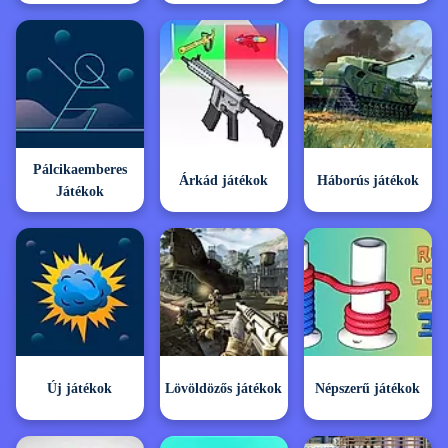
Pálcikaemberes
Árkád játékok
Háborús játékok
Játékok
Új játékok
Lövöldözős játékok
Népszerű játékok