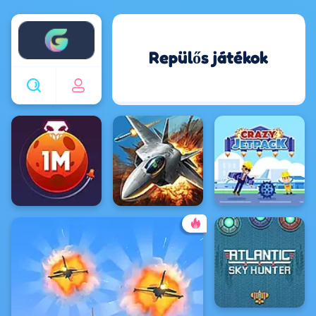
Enjoy4fun
Repülős játékok