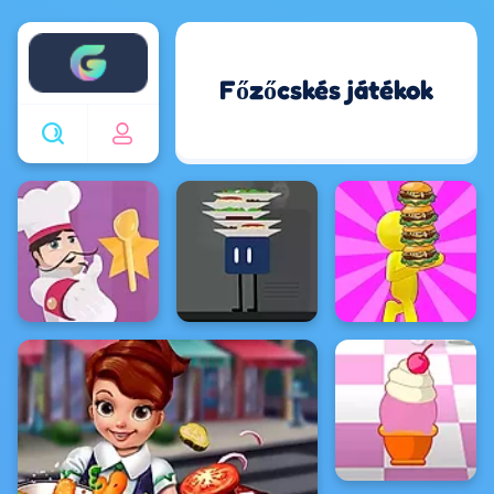
Enjoy4fun
Főzőcskés játékok