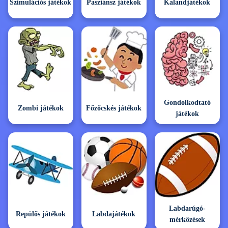
Szimulációs játékok
Pasziánsz játékok
Kalandjátékok
Gondolkodtató
Zombi játékok
Főzőcskés játékok
játékok
Labdarúgó-
Repülős játékok
Labdajátékok
mérkőzések