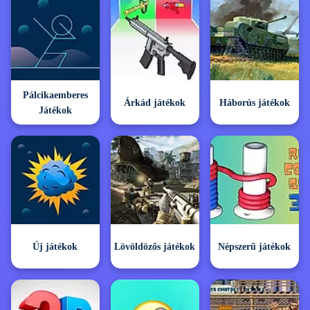
Pálcikaemberes
Árkád játékok
Háborús játékok
Játékok
Új játékok
Lövöldözős játékok
Népszerű játékok