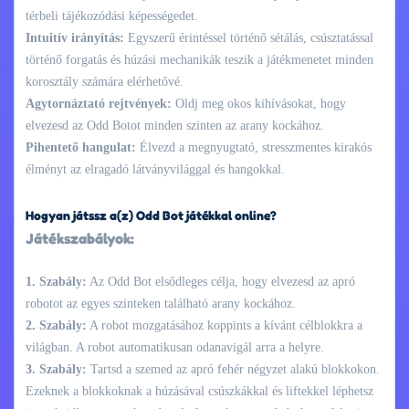
térbeli tájékozódási képességedet.
Intuitív irányítás:
Egyszerű érintéssel történő sétálás, csúsztatással
történő forgatás és húzási mechanikák teszik a játékmenetet minden
korosztály számára elérhetővé.
Agytornáztató rejtvények:
Oldj meg okos kihívásokat, hogy
elvezesd az Odd Botot minden szinten az arany kockához.
Pihentető hangulat:
Élvezd a megnyugtató, stresszmentes kirakós
élményt az elragadó látványvilággal és hangokkal.
Hogyan játssz a(z) Odd Bot játékkal online?
Játékszabályok:
1. Szabály:
Az Odd Bot elsődleges célja, hogy elvezesd az apró
robotot az egyes szinteken található arany kockához.
2. Szabály:
A robot mozgatásához koppints a kívánt célblokkra a
világban. A robot automatikusan odanavigál arra a helyre.
3. Szabály:
Tartsd a szemed az apró fehér négyzet alakú blokkokon.
Ezeknek a blokkoknak a húzásával csúszkákkal és liftekkel léphetsz