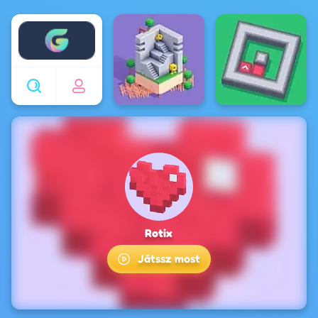
Enjoy4fun
Rotix
Játssz most