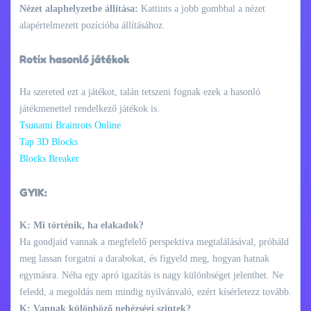
Nézet alaphelyzetbe állítása:
Kattints a jobb gombbal a nézet
alapértelmezett pozícióba állításához.
Rotix hasonló játékok
Ha szereted ezt a játékot, talán tetszeni fognak ezek a hasonló
játékmenettel rendelkező játékok is.
Tsunami Brainrots Online
Tap 3D Blocks
Blocks Breaker
GYIK:
K: Mi történik, ha elakadok?
Ha gondjaid vannak a megfelelő perspektíva megtalálásával, próbáld
meg lassan forgatni a darabokat, és figyeld meg, hogyan hatnak
egymásra. Néha egy apró igazítás is nagy különbséget jelenthet. Ne
feledd, a megoldás nem mindig nyilvánvaló, ezért kísérletezz tovább.
K: Vannak különböző nehézségi szintek?