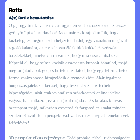
Rotix
A(z) Rotix bemutatása
Ó jaj, úgy tűnik, valaki kicsit ügyetlen volt, és összetörte az összes
gyönyörű pixel art darabot! Most már csak rajtad múlik, hogy
közbelépj és megmentsd a helyzetet. Indulj egy vizuálisan magával
ragadó kalandra, amely tele van élénk blokkokkal és szétszórt
töredékekkel, amelyek arra várnak, hogy újra összeállítsd őket.
Képzeld el, hogy színes kockák összevissza kupacát bámulod, majd
megforgatod a világot, és hirtelen azt látod, hogy egy felismerhető
forma varázslatosan kirajzolódik a szemeid előtt. Akár izgalmas
böngészős játékokat keresel, hogy teszteld vizuális-térbeli
képességeidet, akár csak valamilyen szórakoztató online játékra
vágysz, ha unatkozol, ez a magával ragadó 3D-s kirakós kihívás
beszippant majd, miközben csavarod és forgatod az utadat minden
szinten. Készülj fel a perspektívád váltására és a rejtett remekművek
felfedésére!
3D perspektivikus rejtvények:
Tedd próbára térbeli tudatosságodat