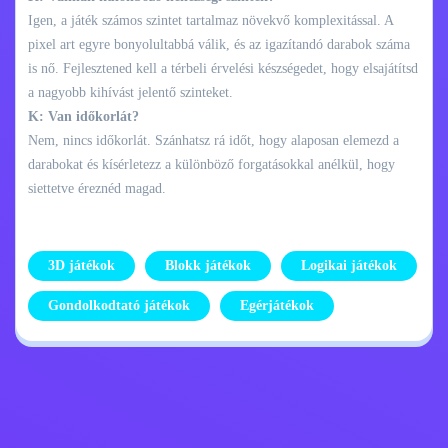
Igen, a játék számos szintet tartalmaz növekvő komplexitással. A
pixel art egyre bonyolultabbá válik, és az igazítandó darabok száma
is nő. Fejlesztened kell a térbeli érvelési készségedet, hogy elsajátítsd
a nagyobb kihívást jelentő szinteket.
K: Van időkorlát?
Nem, nincs időkorlát. Szánhatsz rá időt, hogy alaposan elemezd a
darabokat és kísérletezz a különböző forgatásokkal anélkül, hogy
siettetve éreznéd magad.
3D játékok
Blokk játékok
Logikai játékok
Gondolkodtató játékok
Egérjátékok
Adatvédelmi
Lépj kapcsolatba
szabályzat
velem