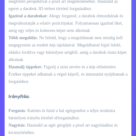
megfelelő perspektívát a pixel art megtekintéséhez. Használd az
egeret a darabok 3D térben történő forgatásához.
Igazítsd a darabokat:
Ahogy forgatod, a darabok elmozdulnak és
megváltoztatják a relatív pozíciójukat. Folyamatosan igazítsd őket,
amíg egy teljes és koherens képet nem alkotnak.
Több megoldás:
Ne feledd, hogy a megoldásnak nem mindig kell
megegyeznie az eredeti kép tájolásával. Megoldhatod fejjel lefelé,
oldalra fordítva vagy bármilyen szögből, amíg a darabok tiszta képet
alkotnak.
Használj tippeket:
Figyelj a szint nevére és a kép előnézetére.
Értékes tippeket adhatnak a végső képről, és útmutatást nyújthatnak a
forgatáshoz.
Irányítás:
Forgatás:
Kattints és húzd a bal egérgombot a teljes struktúra
bármilyen irányba történő elforgatásához.
Nagyítás:
Használd az egér görgőjét a pixel art nagyításához és
kicsinyítéséhez.