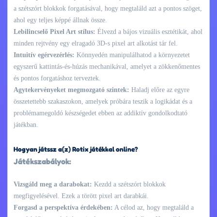
a szétszórt blokkok forgatásával, hogy megtaláld azt a pontos szöget,
ahol egy teljes képpé állnak össze.
Lebilincselő Pixel Art stílus:
Élvezd a bájos vizuális esztétikát, ahol
minden rejtvény egy elragadó 3D-s pixel art alkotást tár fel.
Intuitív egérvezérlés:
Könnyedén manipulálhatod a környezetet
egyszerű kattintás-és-húzás mechanikával, amelyet a zökkenőmentes
és pontos forgatáshoz terveztek.
Agytekervényeket megmozgató szintek:
Haladj előre az egyre
összetettebb szakaszokon, amelyek próbára teszik a logikádat és a
problémamegoldó készségedet ebben az addiktív gondolkodtató
játékban.
Hogyan játssz a(z) Rotix játékkal online?
Játékszabályok:
Vizsgáld meg a darabokat:
Kezdd a szétszórt blokkok
megfigyelésével. Ezek a törött pixel art darabkái.
Forgasd a perspektíva érdekében:
A célod az, hogy megtaláld a