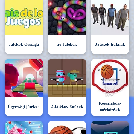
Játékok Országa
.io Játékok
Játékok fiúknak
Kosárlabda-
Ügyességi játékok
2 Játékos Játékok
mérkőzések