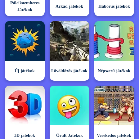
Pálcikaemberes
Árkád játékok
Háborús játékok
Játékok
Új játékok
Lövöldözős játékok
Népszerű játékok
3D játékok
Őrült Játékok
Verekedős játékok