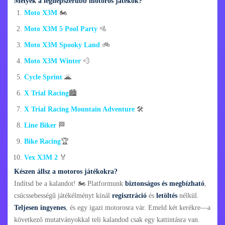
Melyek a legnépszerűbb motoros játékok?
Moto X3M
🏍️
Moto X3M 5 Pool Party
🚵
Moto X3M Spooky Land
🚲
Moto X3M Winter
💨
Cycle Sprint
🌋
X Trial Racing
🏙️
X Trial Racing Mountain Adventure
🛠️
Line Biker
🏁
Bike Racing
🏆
Vex X3M 2
🏅
Készen állsz a motoros játékokra?
Indítsd be a kalandot! 🏍️ Platformunk
biztonságos és megbízható
,
csúcssebességű játékélményt kínál
regisztráció
és
letöltés
nélkül.
Teljesen ingyenes
, és egy igazi motorosra vár. Emeld két kerékre—a
következő mutatványokkal teli kalandod csak egy kattintásra van.