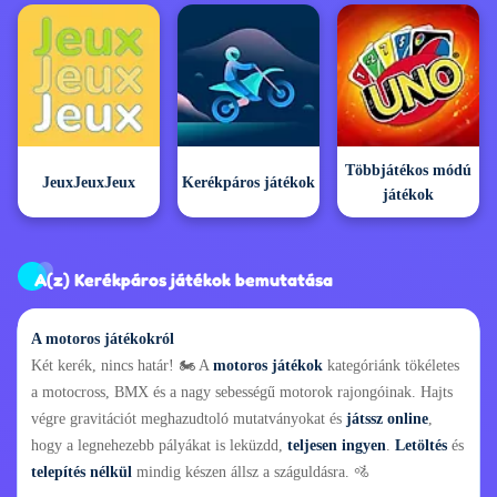
Többjátékos módú
JeuxJeuxJeux
Kerékpáros játékok
játékok
A(z) Kerékpáros játékok bemutatása
A motoros játékokról
Két kerék, nincs határ! 🏍️ A
motoros játékok
kategóriánk tökéletes
a motocross, BMX és a nagy sebességű motorok rajongóinak. Hajts
végre gravitációt meghazudtoló mutatványokat és
játssz online
,
hogy a legnehezebb pályákat is leküzdd,
teljesen ingyen
.
Letöltés
és
telepítés nélkül
mindig készen állsz a száguldásra. 🚵