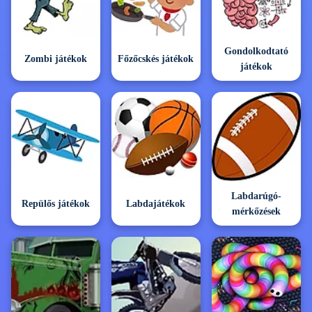
Gondolkodtató
Zombi játékok
Főzőcskés játékok
játékok
Labdarúgó-
Repülős játékok
Labdajátékok
mérkőzések