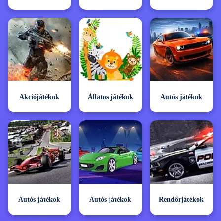
Akciójátékok
Állatos játékok
Autós játékok
Autós játékok
Autós játékok
Rendőrjátékok