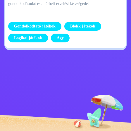
gondolkodásodat és a térbeli érvelési készségedet.
Gondolkodtató játékok
Blokk játékok
Logikai játékok
Agy
Adatvédelmi
Lépj kapcsolatba
szabályzat
velem
Kids
Magyar