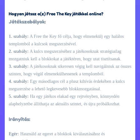
Hogyan játssz a(z) Free The Key játékkal online?
Játékszabályok:
1. szabály:
A Free the Key fő célja, hogy elmenekülj egy halálos
templomból a kulcsok megszerzésével.
2. szabály:
A kulcs megszerzéséhez a játékosoknak stratégiailag
mozgatniuk kell a blokkokat a játéktéren, hogy utat tisztítsanak.
3. szabály:
A játékosoknak sikeresen végig kell navigálniuk az összes
szinten, hogy végül elmenekülhessenek a templomból.
4. szabály:
Egy másodlagos cél a plusz kihívás érdekében a kulcs
megszerzése a lehető legkevesebb blokkmozgatással.
5. szabály:
Ha egy játékos elakad egy rejtvényben, könnyedén
alaphelyzetbe állíthatja az aktuális szintet, és újra próbálkozhat.
Irányítás:
Egér:
Használd az egeret a blokkok kiválasztásához és