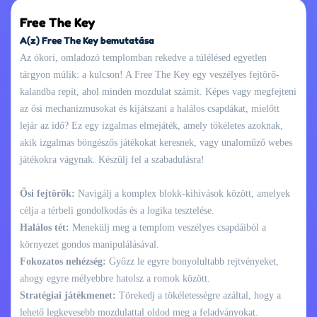
Free The Key
A(z) Free The Key bemutatása
Az ókori, omladozó templomban rekedve a túlélésed egyetlen
tárgyon múlik: a kulcson! A Free The Key egy veszélyes fejtörő-
kalandba repít, ahol minden mozdulat számít. Képes vagy megfejteni
az ősi mechanizmusokat és kijátszani a halálos csapdákat, mielőtt
lejár az idő? Ez egy izgalmas elmejáték, amely tökéletes azoknak,
akik izgalmas böngészős játékokat keresnek, vagy unaloműző webes
játékokra vágynak. Készülj fel a szabadulásra!
Ősi fejtörők:
Navigálj a komplex blokk-kihívások között, amelyek
célja a térbeli gondolkodás és a logika tesztelése.
Halálos tét:
Menekülj meg a templom veszélyes csapdáiból a
környezet gondos manipulálásával.
Fokozatos nehézség:
Győzz le egyre bonyolultabb rejtvényeket,
ahogy egyre mélyebbre hatolsz a romok között.
Stratégiai játékmenet:
Törekedj a tökéletességre azáltal, hogy a
lehető legkevesebb mozdulattal oldod meg a feladványokat.