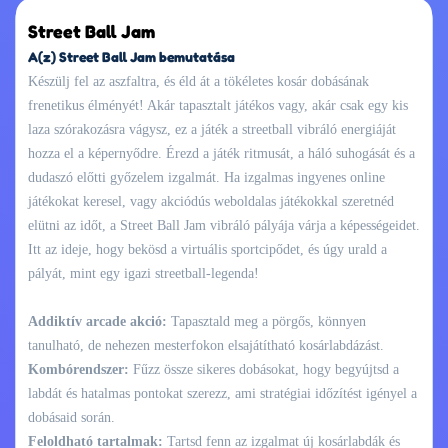
Street Ball Jam
A(z) Street Ball Jam bemutatása
Készülj fel az aszfaltra, és éld át a tökéletes kosár dobásának
frenetikus élményét! Akár tapasztalt játékos vagy, akár csak egy kis
laza szórakozásra vágysz, ez a játék a streetball vibráló energiáját
hozza el a képernyődre. Érezd a játék ritmusát, a háló suhogását és a
dudaszó előtti győzelem izgalmát. Ha izgalmas ingyenes online
játékokat keresel, vagy akciódús weboldalas játékokkal szeretnéd
elütni az időt, a Street Ball Jam vibráló pályája várja a képességeidet.
Itt az ideje, hogy bekösd a virtuális sportcipődet, és úgy urald a
pályát, mint egy igazi streetball-legenda!
Addiktív arcade akció:
Tapasztald meg a pörgős, könnyen
tanulható, de nehezen mesterfokon elsajátítható kosárlabdázást.
Kombórendszer:
Fűzz össze sikeres dobásokat, hogy begyújtsd a
labdát és hatalmas pontokat szerezz, ami stratégiai időzítést igényel a
dobásaid során.
Feloldható tartalmak:
Tartsd fenn az izgalmat új kosárlabdák és