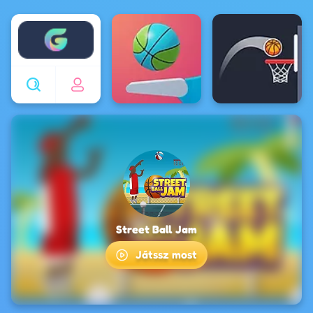
Enjoy4fun
Street Ball Jam
Játssz most