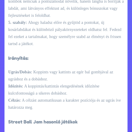
kombók nemcsak a pontszámodat növelik, hanem lángba is borítják a
labdát, ami látványos effektust ad, és különleges bónuszokat vagy
fejlesztéseket is feloldhat.
5. szabály:
Ahogy haladsz előre és gyűjtöd a pontokat, új
kosárlabdákat és különböző pályakörnyezeteket oldhatsz fel. Fedezd
fel ezeket a tartalmakat, hogy személyre szabd az élményt és frissen
tartsd a játékot.
Irányítás:
Ugrás/Dobás:
Koppints vagy kattints az egér bal gombjával az
ugráshoz és a dobáshoz.
Időzítés:
A koppintás/kattintás elengedésének időzítése
kulcsfontosságú a sikeres dobáshoz.
Célzás:
A célzást automatikusan a karakter pozíciója és az ugrás íve
határozza meg.
Street Ball Jam hasonló játékok