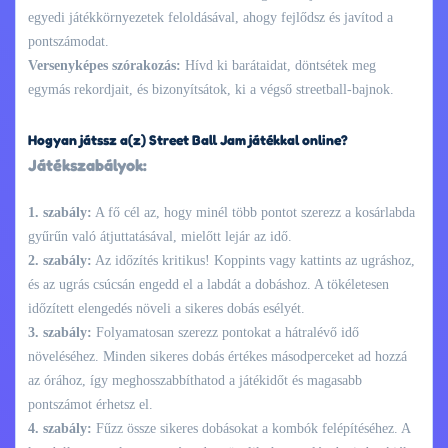
egyedi játékkörnyezetek feloldásával, ahogy fejlődsz és javítod a
pontszámodat.
Versenyképes szórakozás:
Hívd ki barátaidat, döntsétek meg
egymás rekordjait, és bizonyítsátok, ki a végső streetball-bajnok.
Hogyan játssz a(z) Street Ball Jam játékkal online?
Játékszabályok:
1. szabály:
A fő cél az, hogy minél több pontot szerezz a kosárlabda
gyűrűn való átjuttatásával, mielőtt lejár az idő.
2. szabály:
Az időzítés kritikus! Koppints vagy kattints az ugráshoz,
és az ugrás csúcsán engedd el a labdát a dobáshoz. A tökéletesen
időzített elengedés növeli a sikeres dobás esélyét.
3. szabály:
Folyamatosan szerezz pontokat a hátralévő idő
növeléséhez. Minden sikeres dobás értékes másodperceket ad hozzá
az órához, így meghosszabbíthatod a játékidőt és magasabb
pontszámot érhetsz el.
4. szabály:
Fűzz össze sikeres dobásokat a kombók felépítéséhez. A