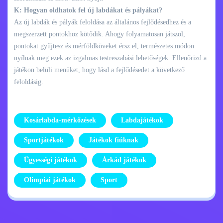
K: Hogyan oldhatok fel új labdákat és pályákat?
Az új labdák és pályák feloldása az általános fejlődésedhez és a
megszerzett pontokhoz kötődik. Ahogy folyamatosan játszol,
pontokat gyűjtesz és mérföldköveket érsz el, természetes módon
nyílnak meg ezek az izgalmas testreszabási lehetőségek. Ellenőrizd a
játékon belüli menüket, hogy lásd a fejlődésedet a következő
feloldásig.
Kosárlabda-mérkőzések
Labdajátékok
Sportjátékok
Játékok fiúknak
Ügyességi játékok
Árkád játékok
Olimpiai játékok
Sport