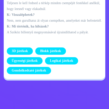
Teljesen le kell fedned a térkép minden csempéjét festékkel anélkül,
hogy leesnél vagy elakadnál.
K: Visszaléphetek?
Nem, nem gurulhatsz át olyan csempéken, amelyeket már befestettél.
K: Mi történik, ha hibázok?
A Szóköz billentyű megnyomásával újraindíthatod a pályát.
3D játékok
Blokk játékok
Ügyességi játékok
Logikai játékok
Gondolkodtató játékok
Adatvédelmi
Lépj kapcsolatba
szabályzat
velem