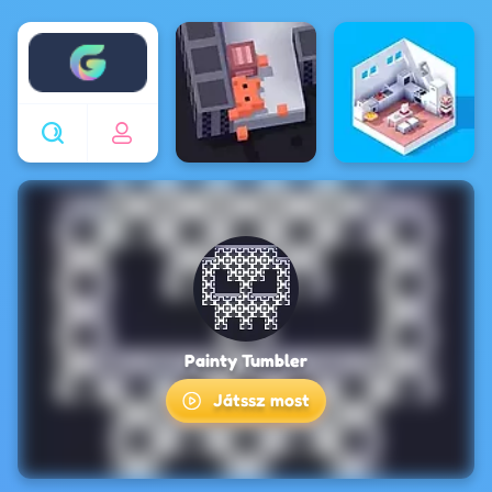
Enjoy4fun
Painty Tumbler
Játssz most