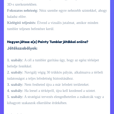
3D-s szerkezetekben.
Fokozatos nehézség:
Nézz szembe egyre nehezebb szintekkel, ahogy
haladsz előre.
Kielégítő teljesítés:
Élvezd a vizuális jutalmat, amikor minden
tumbler teljesen befestésre kerül.
Hogyan játssz a(z) Painty Tumbler játékkal online?
Játékszabályok:
1. szabály:
A cél a tumbler gurítása úgy, hogy az egész térképet
befedje festékkel.
2. szabály:
Navigálj végig 30 trükkös pályán, alkalmazva a térbeli
tudatosságot a teljes lefedettség biztosításához.
3. szabály:
Nem festheted újra a már lefedett területeket.
4. szabály:
Ha leesel a térképről, újra kell kezdened a szintet.
5. szabály:
A stratégiai tervezés elengedhetetlen a zsákutcák vagy a
kihagyott szakaszok elkerülése érdekében.