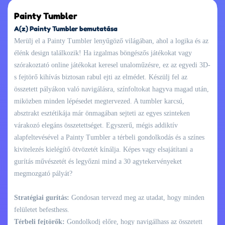
Painty Tumbler
A(z) Painty Tumbler bemutatása
Merülj el a Painty Tumbler lenyűgöző világában, ahol a logika és az
élénk design találkozik! Ha izgalmas böngészős játékokat vagy
szórakoztató online játékokat keresel unaloműzésre, ez az egyedi 3D-
s fejtörő kihívás biztosan rabul ejti az elmédet. Készülj fel az
összetett pályákon való navigálásra, színfoltokat hagyva magad után,
miközben minden lépésedet megtervezed. A tumbler karcsú,
absztrakt esztétikája már önmagában sejteti az egyes szinteken
várakozó elegáns összetettséget. Egyszerű, mégis addiktív
alapfeltevésével a Painty Tumbler a térbeli gondolkodás és a színes
kivitelezés kielégítő ötvözetét kínálja. Képes vagy elsajátítani a
gurítás művészetét és legyőzni mind a 30 agytekervényeket
megmozgató pályát?
Stratégiai gurítás:
Gondosan tervezd meg az utadat, hogy minden
felületet befesthess.
Térbeli fejtörők:
Gondolkodj előre, hogy navigálhass az összetett