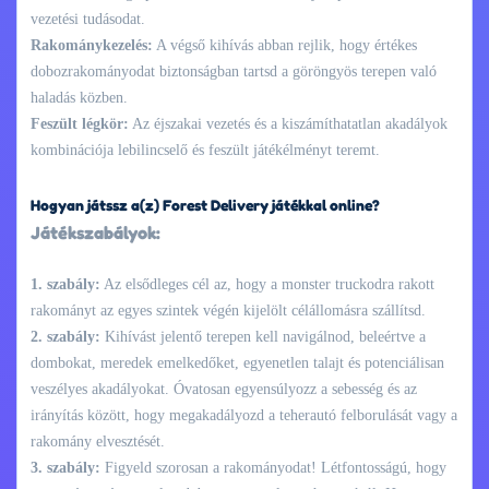
vezetési tudásodat.
Rakománykezelés:
A végső kihívás abban rejlik, hogy értékes
dobozrakományodat biztonságban tartsd a göröngyös terepen való
haladás közben.
Feszült légkör:
Az éjszakai vezetés és a kiszámíthatatlan akadályok
kombinációja lebilincselő és feszült játékélményt teremt.
Hogyan játssz a(z) Forest Delivery játékkal online?
Játékszabályok:
1. szabály:
Az elsődleges cél az, hogy a monster truckodra rakott
rakományt az egyes szintek végén kijelölt célállomásra szállítsd.
2. szabály:
Kihívást jelentő terepen kell navigálnod, beleértve a
dombokat, meredek emelkedőket, egyenetlen talajt és potenciálisan
veszélyes akadályokat. Óvatosan egyensúlyozz a sebesség és az
irányítás között, hogy megakadályozd a teherautó felborulását vagy a
rakomány elvesztését.
3. szabály:
Figyeld szorosan a rakományodat! Létfontosságú, hogy