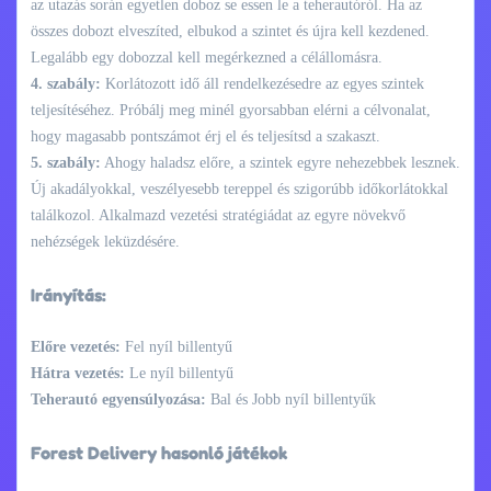
az utazás során egyetlen doboz se essen le a teherautóról. Ha az
összes dobozt elveszíted, elbukod a szintet és újra kell kezdened.
Legalább egy dobozzal kell megérkezned a célállomásra.
4. szabály:
Korlátozott idő áll rendelkezésedre az egyes szintek
teljesítéséhez. Próbálj meg minél gyorsabban elérni a célvonalat,
hogy magasabb pontszámot érj el és teljesítsd a szakaszt.
5. szabály:
Ahogy haladsz előre, a szintek egyre nehezebbek lesznek.
Új akadályokkal, veszélyesebb tereppel és szigorúbb időkorlátokkal
találkozol. Alkalmazd vezetési stratégiádat az egyre növekvő
nehézségek leküzdésére.
Irányítás:
Előre vezetés:
Fel nyíl billentyű
Hátra vezetés:
Le nyíl billentyű
Teherautó egyensúlyozása:
Bal és Jobb nyíl billentyűk
Forest Delivery hasonló játékok