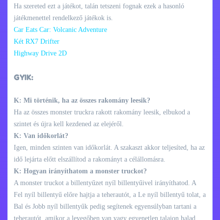
Ha szereted ezt a játékot, talán tetszeni fognak ezek a hasonló
játékmenettel rendelkező játékok is.
Car Eats Car: Volcanic Adventure
Két RX7 Drifter
Highway Drive 2D
GYIK:
K: Mi történik, ha az összes rakomány leesik?
Ha az összes monster truckra rakott rakomány leesik, elbukod a
szintet és újra kell kezdened az elejéről.
K: Van időkorlát?
Igen, minden szinten van időkorlát. A szakaszt akkor teljesíted, ha az
idő lejárta előtt elszállítod a rakományt a célállomásra.
K: Hogyan irányíthatom a monster truckot?
A monster truckot a billentyűzet nyíl billentyűivel irányíthatod. A
Fel nyíl billentyű előre hajtja a teherautót, a Le nyíl billentyű tolat, a
Bal és Jobb nyíl billentyűk pedig segítenek egyensúlyban tartani a
teherautót, amikor a levegőben van vagy egyenetlen talajon halad.