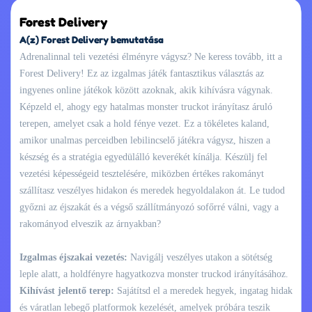
Forest Delivery
A(z) Forest Delivery bemutatása
Adrenalinnal teli vezetési élményre vágysz? Ne keress tovább, itt a
Forest Delivery! Ez az izgalmas játék fantasztikus választás az
ingyenes online játékok között azoknak, akik kihívásra vágynak.
Képzeld el, ahogy egy hatalmas monster truckot irányítasz áruló
terepen, amelyet csak a hold fénye vezet. Ez a tökéletes kaland,
amikor unalmas perceidben lebilincselő játékra vágysz, hiszen a
készség és a stratégia egyedülálló keverékét kínálja. Készülj fel
vezetési képességeid tesztelésére, miközben értékes rakományt
szállítasz veszélyes hidakon és meredek hegyoldalakon át. Le tudod
győzni az éjszakát és a végső szállítmányozó sofőrré válni, vagy a
rakományod elveszik az árnyakban?
Izgalmas éjszakai vezetés:
Navigálj veszélyes utakon a sötétség
leple alatt, a holdfényre hagyatkozva monster truckod irányításához.
Kihívást jelentő terep:
Sajátítsd el a meredek hegyek, ingatag hidak
és váratlan lebegő platformok kezelését, amelyek próbára teszik