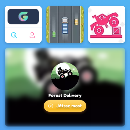
Enjoy4fun
Forest Delivery
Játssz most