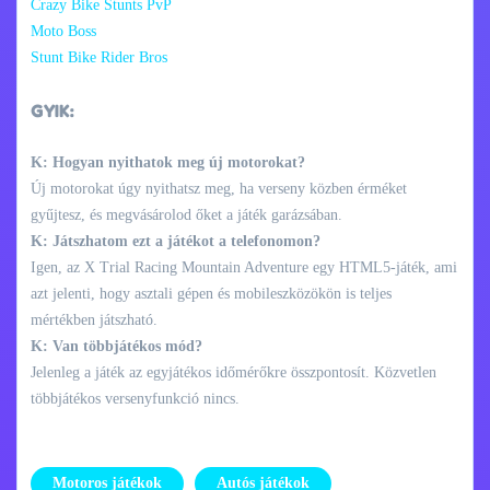
Crazy Bike Stunts PvP
Moto Boss
Stunt Bike Rider Bros
GYIK:
K: Hogyan nyithatok meg új motorokat?
Új motorokat úgy nyithatsz meg, ha verseny közben érméket
gyűjtesz, és megvásárolod őket a játék garázsában.
K: Játszhatom ezt a játékot a telefonomon?
Igen, az X Trial Racing Mountain Adventure egy HTML5-játék, ami
azt jelenti, hogy asztali gépen és mobileszközökön is teljes
mértékben játszható.
K: Van többjátékos mód?
Jelenleg a játék az egyjátékos időmérőkre összpontosít. Közvetlen
többjátékos versenyfunkció nincs.
Motoros játékok
Autós játékok