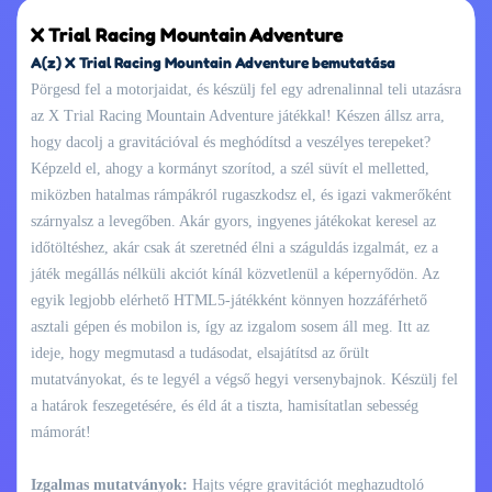
X Trial Racing Mountain Adventure
A(z) X Trial Racing Mountain Adventure bemutatása
Pörgesd fel a motorjaidat, és készülj fel egy adrenalinnal teli utazásra
az X Trial Racing Mountain Adventure játékkal! Készen állsz arra,
hogy dacolj a gravitációval és meghódítsd a veszélyes terepeket?
Képzeld el, ahogy a kormányt szorítod, a szél süvít el melletted,
miközben hatalmas rámpákról rugaszkodsz el, és igazi vakmerőként
szárnyalsz a levegőben. Akár gyors, ingyenes játékokat keresel az
időtöltéshez, akár csak át szeretnéd élni a száguldás izgalmát, ez a
játék megállás nélküli akciót kínál közvetlenül a képernyődön. Az
egyik legjobb elérhető HTML5-játékként könnyen hozzáférhető
asztali gépen és mobilon is, így az izgalom sosem áll meg. Itt az
ideje, hogy megmutasd a tudásodat, elsajátítsd az őrült
mutatványokat, és te legyél a végső hegyi versenybajnok. Készülj fel
a határok feszegetésére, és éld át a tiszta, hamisítatlan sebesség
mámorát!
Izgalmas mutatványok:
Hajts végre gravitációt meghazudtoló