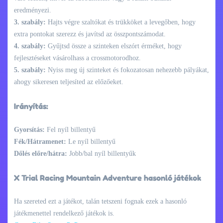
eredményezi.
3. szabály:
Hajts végre szaltókat és trükköket a levegőben, hogy
extra pontokat szerezz és javítsd az összpontszámodat.
4. szabály:
Gyűjtsd össze a szinteken elszórt érméket, hogy
fejlesztéseket vásárolhass a crossmotorodhoz.
5. szabály:
Nyiss meg új szinteket és fokozatosan nehezebb pályákat,
ahogy sikeresen teljesíted az előzőeket.
Irányítás:
Gyorsítás:
Fel nyíl billentyű
Fék/Hátramenet:
Le nyíl billentyű
Dőlés előre/hátra:
Jobb/bal nyíl billentyűk
X Trial Racing Mountain Adventure hasonló játékok
Ha szereted ezt a játékot, talán tetszeni fognak ezek a hasonló
játékmenettel rendelkező játékok is.