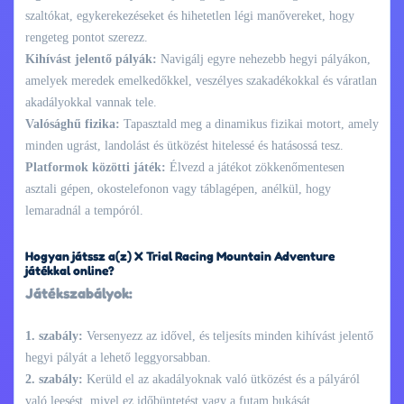
szaltókat, egykerekezéseket és hihetetlen légi manővereket, hogy
rengeteg pontot szerezz.
Kihívást jelentő pályák:
Navigálj egyre nehezebb hegyi pályákon,
amelyek meredek emelkedőkkel, veszélyes szakadékokkal és váratlan
akadályokkal vannak tele.
Valósághű fizika:
Tapasztald meg a dinamikus fizikai motort, amely
minden ugrást, landolást és ütközést hitelessé és hatásossá tesz.
Platformok közötti játék:
Élvezd a játékot zökkenőmentesen
asztali gépen, okostelefonon vagy táblagépen, anélkül, hogy
lemaradnál a tempóról.
Hogyan játssz a(z) X Trial Racing Mountain Adventure
játékkal online?
Játékszabályok:
1. szabály:
Versenyezz az idővel, és teljesíts minden kihívást jelentő
hegyi pályát a lehető leggyorsabban.
2. szabály:
Kerüld el az akadályoknak való ütközést és a pályáról
való leesést, mivel ez időbüntetést vagy a futam bukását