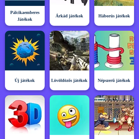
Pálcikaemberes
Árkád játékok
Háborús játékok
Játékok
Új játékok
Lövöldözős játékok
Népszerű játékok