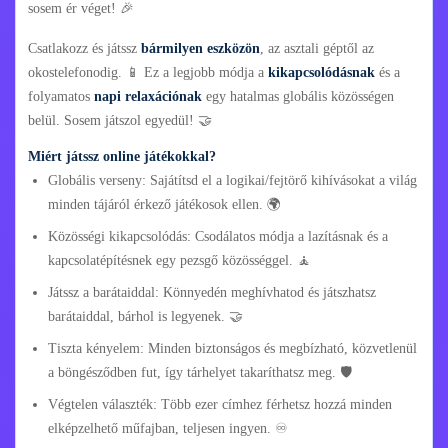
sosem ér véget! 🎉
Csatlakozz és játssz
bármilyen eszközön
, az asztali géptől az
okostelefonodig. 📱 Ez a legjobb módja a
kikapcsolódásnak
és a
folyamatos
napi relaxációnak
egy hatalmas globális közösségen
belül. Sosem játszol egyedül! 🤝
Miért játssz online játékokkal?
Globális verseny: Sajátítsd el a logikai/fejtörő kihívásokat a világ
minden tájáról érkező játékosok ellen. 🌍
Közösségi kikapcsolódás: Csodálatos módja a lazításnak és a
kapcsolatépítésnek egy pezsgő közösséggel. 🧘
Játssz a barátaiddal: Könnyedén meghívhatod és játszhatsz
barátaiddal, bárhol is legyenek. 🤝
Tiszta kényelem: Minden biztonságos és megbízható, közvetlenül
a böngésződben fut, így tárhelyet takaríthatsz meg. 🛡️
Végtelen választék: Több ezer címhez férhetsz hozzá minden
elképzelhető műfajban, teljesen ingyen. ♾️