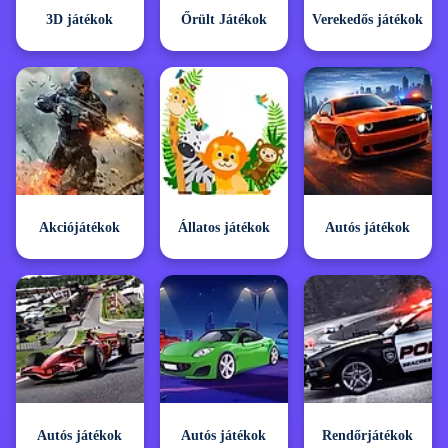
3D játékok
Őrült Játékok
Verekedős játékok
Akciójátékok
Állatos játékok
Autós játékok
Autós játékok
Autós játékok
Rendőrjátékok