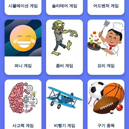
시뮬레이션 게임
솔리테어 게임
어드벤처 게임
퍼니 게임
좀비 게임
요리 게임
사고력 게임
비행기 게임
구기 종목