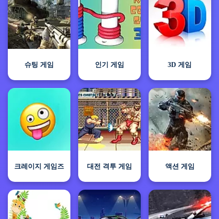
슈팅 게임
인기 게임
3D 게임
크레이지 게임즈
대전 격투 게임
액션 게임