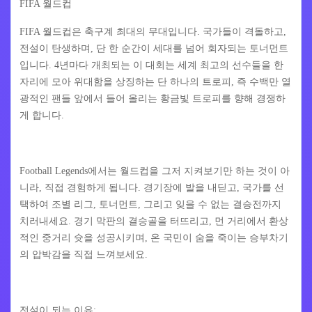
FIFA 월드컵
FIFA 월드컵은 축구계 최대의 무대입니다. 국가들이 격돌하고,
전설이 탄생하며, 단 한 순간이 세대를 넘어 회자되는 토너먼트
입니다. 4년마다 개최되는 이 대회는 세계 최고의 선수들을 한
자리에 모아 위대함을 상징하는 단 하나의 트로피, 즉 수백만 열
광적인 팬들 앞에서 들어 올리는 황금빛 트로피를 향해 경쟁하
게 합니다.
Football Legends에서는 월드컵을 그저 지켜보기만 하는 것이 아
니라, 직접 경험하게 됩니다. 경기장에 발을 내딛고, 국가를 선
택하여 조별 리그, 토너먼트, 그리고 잊을 수 없는 결승전까지
치러내세요. 경기 막판의 결승골을 터뜨리고, 먼 거리에서 환상
적인 중거리 슛을 성공시키며, 온 국민이 숨을 죽이는 승부차기
의 압박감을 직접 느껴보세요.
전설이 되는 이유: