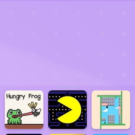
ADVERTISEMENT