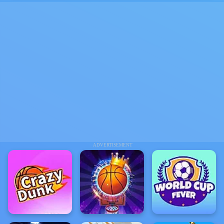
ADVERTISEMENT