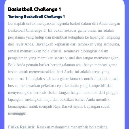
Basketball Challenge 1
Tentang Basketball Challenge 1
Bersiaplah untuk melepaskan legenda basket dalam diri Anda dengan
Basketball Challenge 1! Ini bukan sekadar game biasa; ini adalah
perjalanan yang hidup dan membuat ketagihan ke lapangan langsung
dari layar Anda. Bayangkan kepuasan dari tembakan yang sempurna,
sensasi memasukkan bola krusial, semuanya dibungkus dalam
pengalaman yang memukau secara visual dan sangat menyenangkan.
Baik Anda pemain basket berpengalaman atau hanya mencari game
instan untuk menyemarakkan hari Anda, ini adalah arena yang
sempurna. Ini adalah salah satu game fantastis untuk dimainkan saat
bosan, menawarkan pelarian cepat ke dunia yang kompetitif dan
menyenangkan berbasis fisika. Jangan hanya menonton dari pinggir
lapangan; melangkah maju dan buktikan bahwa Anda memiliki
kemampuan untuk menjadi Raja Basket sejati. Lapangan sudah
menunggu!
Fisika Realistis:
Rasakan mekanisme menembak bola paling