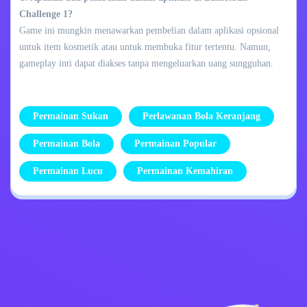
Challenge 1?
Game ini mungkin menawarkan pembelian dalam aplikasi opsional
untuk item kosmetik atau untuk membuka fitur tertentu. Namun,
gameplay inti dapat diakses tanpa mengeluarkan uang sungguhan.
Permainan Sukan
Perlawanan Bola Keranjang
Permainan Bola
Permainan Popular
Permainan Lucu
Permainan Kemahiran
Dasar Privasi
Hubungi Saya
Kids
Bahasa Melayu