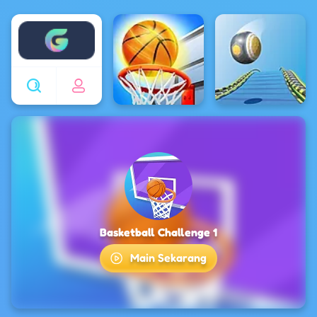
Enjoy4fun
Basketball Challenge 1
Main Sekarang