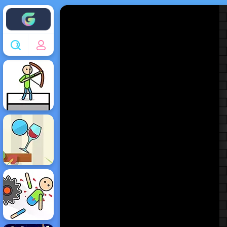
Enjoy4fun