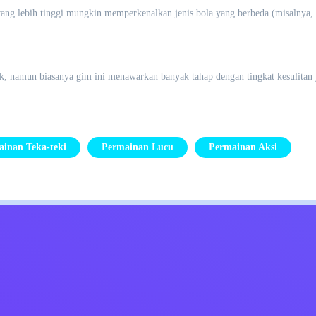
yang lebih tinggi mungkin memperkenalkan jenis bola yang berbeda (misalnya,
nk, namun biasanya gim ini menawarkan banyak tahap dengan tingkat kesulitan 
inan Teka-teki
Permainan Lucu
Permainan Aksi
Kids
Hubungi Saya
Bahasa Melayu