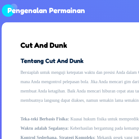
Pengenalan Permainan
Cut And Dunk
Tentang Cut And Dunk
Bersiaplah untuk menguji ketepatan waktu dan presisi Anda dalam C
mana Anda mengontrol pelepasan bola. Jika Anda mencari gim darin
membuat Anda ketagihan. Baik Anda mencari hiburan cepat atau ta
membuatnya langsung dapat diakses, namun semakin lama semakin
Teka-teki Berbasis Fisika:
Kuasai hukum fisika untuk memprediksi 
Waktu adalah Segalanya:
Keberhasilan bergantung pada kemampua
Kontrol Sederhana, Strategi Kompleks:
Mekanik gesek yang intui