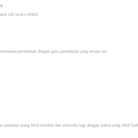
ng.
s tali secara efektif.
permainan-permainan dengan gaya permainan yang serupa ini.
s memulai ulang level tersebut dan mencoba lagi dengan waktu yang lebih baik 