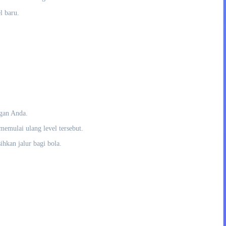
l baru.
gan Anda.
memulai ulang level tersebut.
hkan jalur bagi bola.