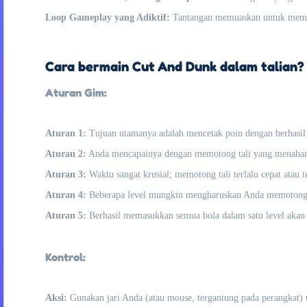
Loop Gameplay yang Adiktif:
Tantangan memuaskan untuk memasu
Cara bermain Cut And Dunk dalam talian?
Aturan Gim:
Aturan 1:
Tujuan utamanya adalah mencetak poin dengan berhasil 
Aturan 2:
Anda mencapainya dengan memotong tali yang menahan 
Aturan 3:
Waktu sangat krusial; memotong tali terlalu cepat atau 
Aturan 4:
Beberapa level mungkin mengharuskan Anda memotong tal
Aturan 5:
Berhasil memasukkan semua bola dalam satu level akan
Kontrol:
Aksi:
Gunakan jari Anda (atau mouse, tergantung pada perangkat) 