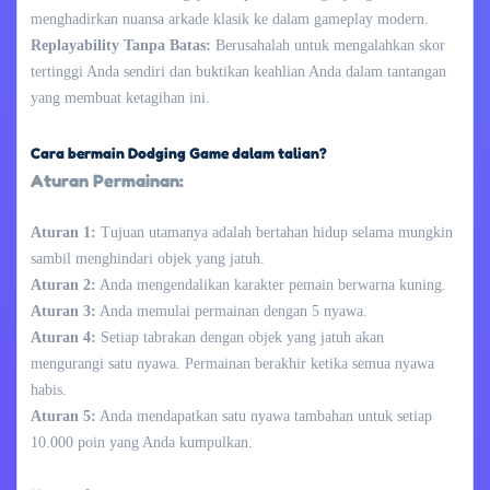
menghadirkan nuansa arkade klasik ke dalam gameplay modern.
Replayability Tanpa Batas:
Berusahalah untuk mengalahkan skor
tertinggi Anda sendiri dan buktikan keahlian Anda dalam tantangan
yang membuat ketagihan ini.
Cara bermain Dodging Game dalam talian?
Aturan Permainan:
Aturan 1:
Tujuan utamanya adalah bertahan hidup selama mungkin
sambil menghindari objek yang jatuh.
Aturan 2:
Anda mengendalikan karakter pemain berwarna kuning.
Aturan 3:
Anda memulai permainan dengan 5 nyawa.
Aturan 4:
Setiap tabrakan dengan objek yang jatuh akan
mengurangi satu nyawa. Permainan berakhir ketika semua nyawa
habis.
Aturan 5:
Anda mendapatkan satu nyawa tambahan untuk setiap
10.000 poin yang Anda kumpulkan.