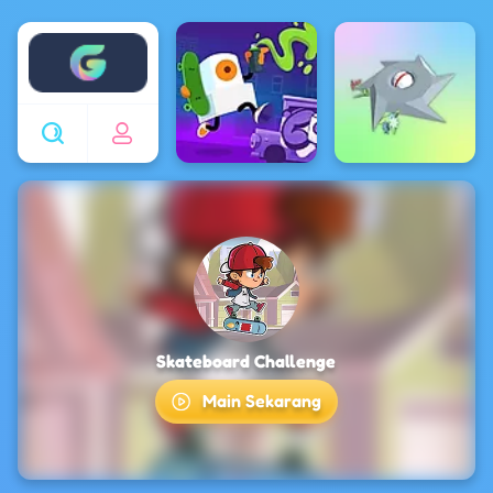
Enjoy4fun
Skateboard Challenge
Main Sekarang