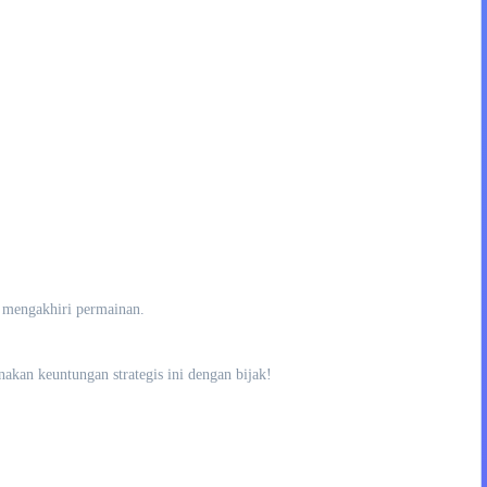
 mengakhiri permainan.
kan keuntungan strategis ini dengan bijak!