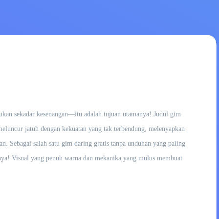
ukan sekadar kesenangan—itu adalah tujuan utamanya! Judul gim
l meluncur jatuh dengan kekuatan yang tak terbendung, melenyapkan
n. Sebagai salah satu gim daring gratis tanpa unduhan yang paling
annya! Visual yang penuh warna dan mekanika yang mulus membuat