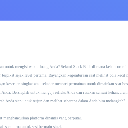
 untuk mengisi waktu luang Anda? Selami Stack Ball, di mana kehancuran b
r terpikat sejak level pertama. Bayangkan kegembiraan saat melihat bola keci
an keseruan singkat atau sekadar mencari permainan untuk dimainkan saat bosa
n Anda. Bersiaplah untuk menguji refleks Anda dan rasakan sensasi kehancur
akah Anda siap untuk terjun dan melihat seberapa dalam Anda bisa melangkah?
at menghancurkan platform dinamis yang berputar.
sai, sempurna untuk sesi bermain singkat.