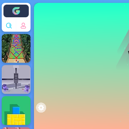
Enjoy4fun