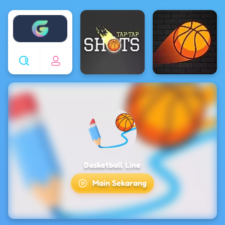
Enjoy4fun
Basketball Line
Main Sekarang