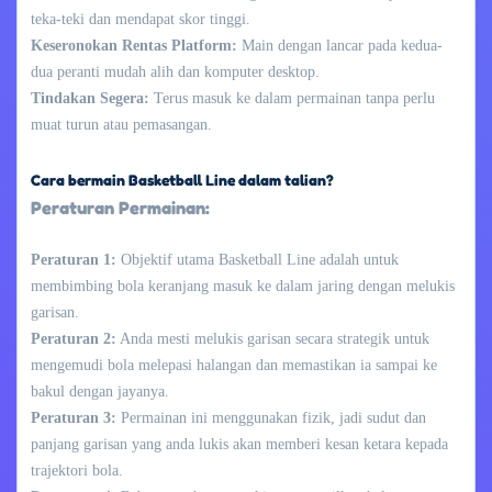
teka-teki dan mendapat skor tinggi.
Keseronokan Rentas Platform:
Main dengan lancar pada kedua-
dua peranti mudah alih dan komputer desktop.
Tindakan Segera:
Terus masuk ke dalam permainan tanpa perlu
muat turun atau pemasangan.
Cara bermain Basketball Line dalam talian?
Peraturan Permainan:
Peraturan 1:
Objektif utama Basketball Line adalah untuk
membimbing bola keranjang masuk ke dalam jaring dengan melukis
garisan.
Peraturan 2:
Anda mesti melukis garisan secara strategik untuk
mengemudi bola melepasi halangan dan memastikan ia sampai ke
bakul dengan jayanya.
Peraturan 3:
Permainan ini menggunakan fizik, jadi sudut dan
panjang garisan yang anda lukis akan memberi kesan ketara kepada
trajektori bola.