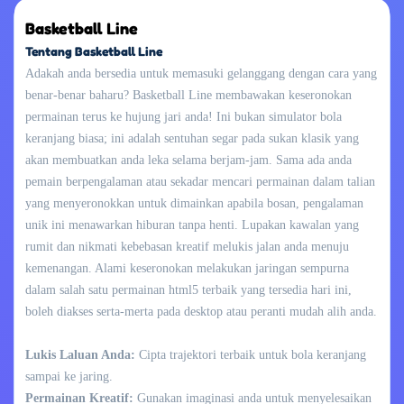
Basketball Line
Tentang Basketball Line
Adakah anda bersedia untuk memasuki gelanggang dengan cara yang
benar-benar baharu? Basketball Line membawakan keseronokan
permainan terus ke hujung jari anda! Ini bukan simulator bola
keranjang biasa; ini adalah sentuhan segar pada sukan klasik yang
akan membuatkan anda leka selama berjam-jam. Sama ada anda
pemain berpengalaman atau sekadar mencari permainan dalam talian
yang menyeronokkan untuk dimainkan apabila bosan, pengalaman
unik ini menawarkan hiburan tanpa henti. Lupakan kawalan yang
rumit dan nikmati kebebasan kreatif melukis jalan anda menuju
kemenangan. Alami keseronokan melakukan jaringan sempurna
dalam salah satu permainan html5 terbaik yang tersedia hari ini,
boleh diakses serta-merta pada desktop atau peranti mudah alih anda.
Lukis Laluan Anda:
Cipta trajektori terbaik untuk bola keranjang
sampai ke jaring.
Permainan Kreatif:
Gunakan imaginasi anda untuk menyelesaikan