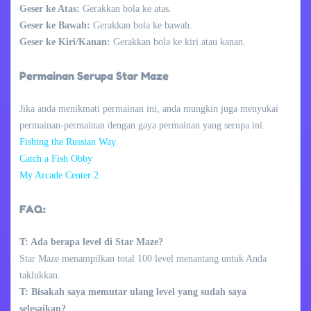
Geser ke Atas:
Gerakkan bola ke atas.
Geser ke Bawah:
Gerakkan bola ke bawah.
Geser ke Kiri/Kanan:
Gerakkan bola ke kiri atau kanan.
Permainan Serupa Star Maze
Jika anda menikmati permainan ini, anda mungkin juga menyukai
permainan-permainan dengan gaya permainan yang serupa ini.
Fishing the Russian Way
Catch a Fish Obby
My Arcade Center 2
FAQ:
T: Ada berapa level di Star Maze?
Star Maze menampilkan total 100 level menantang untuk Anda
taklukkan.
T: Bisakah saya memutar ulang level yang sudah saya
selesaikan?