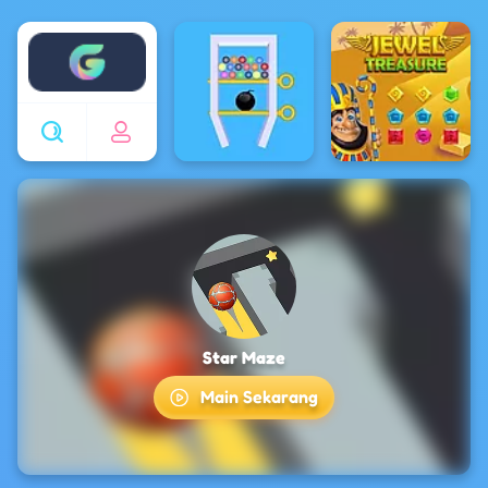
Enjoy4fun
Star Maze
Main Sekarang