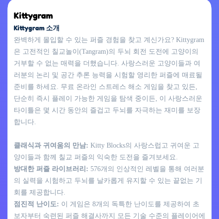
Kittygram
Kittygram 소개
완벽하게 몰입할 수 있는 퍼즐 경험을 찾고 계신가요? Kittygram
은 고전적인 칠교놀이(Tangram)의 두뇌 회전 도전에 고양이의
거부할 수 없는 매력을 더했습니다. 사랑스러운 고양이들과 여
러분의 논리 및 공간 추론 능력을 시험할 영리한 퍼즐에 매료될
준비를 하세요. 무료 온라인 스트레스 해소 게임을 찾고 있든,
단순히 즉시 플레이 가능한 게임을 탐색 중이든, 이 사랑스러운
타이틀은 몇 시간 동안의 즐겁고 두뇌를 자극하는 재미를 보장
합니다.
클래식과 귀여움의 만남:
Kitty Blocks의 사랑스럽고 귀여운 고
양이들과 함께 칠교 퍼즐의 익숙한 도전을 즐겨보세요.
방대한 퍼즐 라이브러리:
576개의 인상적인 레벨을 통해 여러분
의 실력을 시험하고 두뇌를 날카롭게 유지할 수 있는 끝없는 기
회를 제공합니다.
점진적 난이도:
이 게임은 8개의 독특한 난이도를 제공하여 초
보자부터 숙련된 퍼즐 해결사까지 모든 기술 수준의 플레이어에