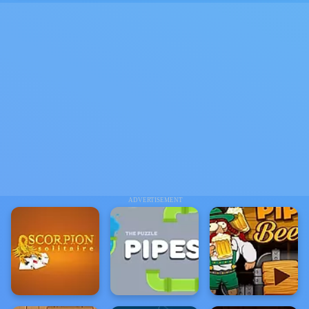
ADVERTISEMENT