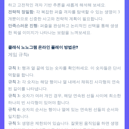
하고 고전적인 격자 기반 추론을 새롭게 해석해 보세요.
전략적 정밀함:
각 복잡한 퍼즐 격자를 탐색할 수 있는 생명이 3
개뿐이므로 신중한 사고와 전략적 계획이 필요합니다.
만족스러운 진행:
퍼즐을 완성하고 논리적인 선택을 통해 생생
한 픽셀 이미지가 나타나는 보람을 느껴보세요.
클래식 노노그램 온라인 플레이 방법은?
게임 규칙:
규칙 1:
행과 열 끝에 있는 숫자를 확인하세요. 이 숫자들은 단서
역할을 합니다.
규칙 2:
각 숫자는 해당 행이나 열 내에서 채워진 사각형의 연속
된 길이를 나타냅니다.
규칙 3:
숫자가 여러 개인 경우, 해당 연속된 선들 사이에 최소한
하나의 빈 사각형이 있어야 합니다.
규칙 4:
숫자의 순서는 행이나 열에 있는 연속된 선들의 순서와
일치합니다.
규칙 5:
생명은 제한되어 있습니다. 잘못된 움직임을 하면 생명