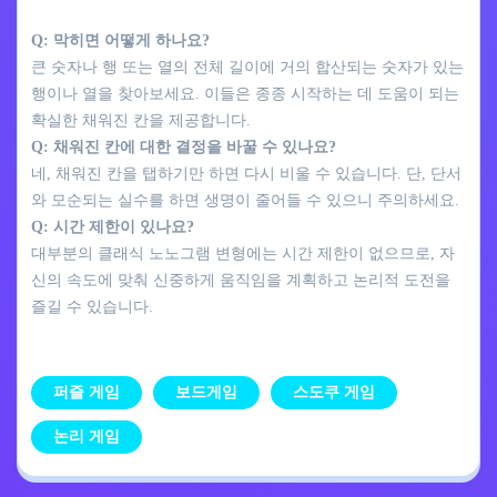
Q: 막히면 어떻게 하나요?
큰 숫자나 행 또는 열의 전체 길이에 거의 합산되는 숫자가 있는
행이나 열을 찾아보세요. 이들은 종종 시작하는 데 도움이 되는
확실한 채워진 칸을 제공합니다.
Q: 채워진 칸에 대한 결정을 바꿀 수 있나요?
네, 채워진 칸을 탭하기만 하면 다시 비울 수 있습니다. 단, 단서
와 모순되는 실수를 하면 생명이 줄어들 수 있으니 주의하세요.
Q: 시간 제한이 있나요?
대부분의 클래식 노노그램 변형에는 시간 제한이 없으므로, 자
신의 속도에 맞춰 신중하게 움직임을 계획하고 논리적 도전을
즐길 수 있습니다.
퍼즐 게임
보드게임
스도쿠 게임
논리 게임