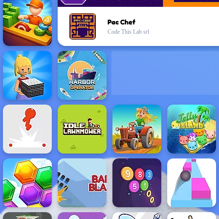
Pac Chef
Code This Lab srl