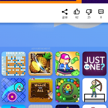
공유
62
25
0
ADVERTISEMENT