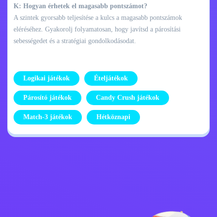
K: Hogyan érhetek el magasabb pontszámot?
A szintek gyorsabb teljesítése a kulcs a magasabb pontszámok
eléréséhez. Gyakorolj folyamatosan, hogy javítsd a párosítási
sebességedet és a stratégiai gondolkodásodat.
Logikai játékok
Ételjátékok
Párosító játékok
Candy Crush játékok
Match-3 játékok
Hétköznapi
Adatvédelmi
Lépj kapcsolatba
szabályzat
velem
Kids
Magyar