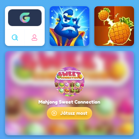
Enjoy4fun
Mahjong Sweet Connection
Játssz most