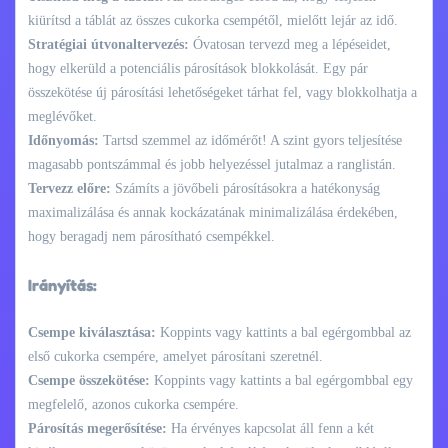
kiürítsd a táblát az összes cukorka csempétől, mielőtt lejár az idő.
Stratégiai útvonaltervezés:
Óvatosan tervezd meg a lépéseidet,
hogy elkerüld a potenciális párosítások blokkolását. Egy pár
összekötése új párosítási lehetőségeket tárhat fel, vagy blokkolhatja a
meglévőket.
Időnyomás:
Tartsd szemmel az időmérőt! A szint gyors teljesítése
magasabb pontszámmal és jobb helyezéssel jutalmaz a ranglistán.
Tervezz előre:
Számíts a jövőbeli párosításokra a hatékonyság
maximalizálása és annak kockázatának minimalizálása érdekében,
hogy beragadj nem párosítható csempékkel.
Irányítás:
Csempe kiválasztása:
Koppints vagy kattints a bal egérgombbal az
első cukorka csempére, amelyet párosítani szeretnél.
Csempe összekötése:
Koppints vagy kattints a bal egérgombbal egy
megfelelő, azonos cukorka csempére.
Párosítás megerősítése:
Ha érvényes kapcsolat áll fenn a két