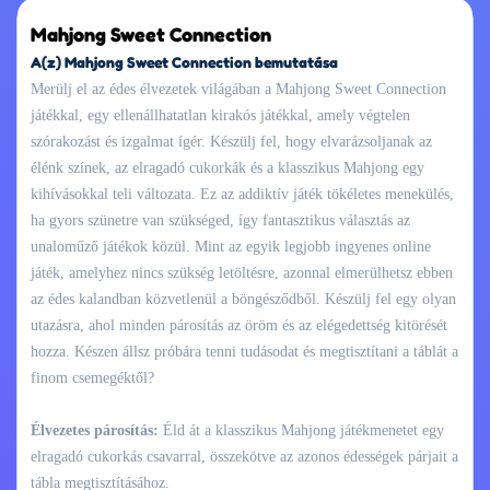
Mahjong Sweet Connection
A(z) Mahjong Sweet Connection bemutatása
Merülj el az édes élvezetek világában a Mahjong Sweet Connection
játékkal, egy ellenállhatatlan kirakós játékkal, amely végtelen
szórakozást és izgalmat ígér. Készülj fel, hogy elvarázsoljanak az
élénk színek, az elragadó cukorkák és a klasszikus Mahjong egy
kihívásokkal teli változata. Ez az addiktív játék tökéletes menekülés,
ha gyors szünetre van szükséged, így fantasztikus választás az
unaloműző játékok közül. Mint az egyik legjobb ingyenes online
játék, amelyhez nincs szükség letöltésre, azonnal elmerülhetsz ebben
az édes kalandban közvetlenül a böngésződből. Készülj fel egy olyan
utazásra, ahol minden párosítás az öröm és az elégedettség kitörését
hozza. Készen állsz próbára tenni tudásodat és megtisztítani a táblát a
finom csemegéktől?
Élvezetes párosítás:
Éld át a klasszikus Mahjong játékmenetet egy
elragadó cukorkás csavarral, összekötve az azonos édességek párjait a
tábla megtisztításához.