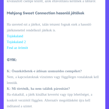
kiválasztott csempe között, azok eltávolításra kerülnek a tábláról.
Mahjong Sweet Connection hasonló játékok
Ha szereted ezt a játékot, talán tetszeni fognak ezek a hasonló
játékmenettel rendelkező játékok is.
Tojáskaland
Tojáskaland 2
Fesd az örömöt
GYIK:
K: Összeköthetek-e átlósan szomszédos csempéket?
Nem, a kapcsolatoknak vízszintes vagy függőleges vonalaknak kell
lenniük.
K: Mi történik, ha nem találok párosítást?
Ha elakadtál, a játék kínálhat keverési vagy tipp lehetőséget, a
konkrét verziótól függően. Alternatív megoldásként újra kell
indítanod a szintet.