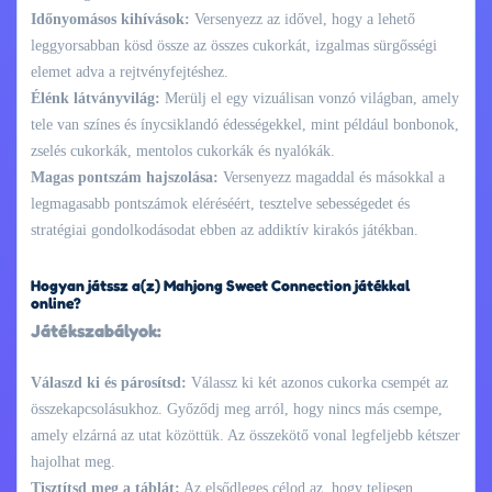
Időnyomásos kihívások:
Versenyezz az idővel, hogy a lehető
leggyorsabban kösd össze az összes cukorkát, izgalmas sürgősségi
elemet adva a rejtvényfejtéshez.
Élénk látványvilág:
Merülj el egy vizuálisan vonzó világban, amely
tele van színes és ínycsiklandó édességekkel, mint például bonbonok,
zselés cukorkák, mentolos cukorkák és nyalókák.
Magas pontszám hajszolása:
Versenyezz magaddal és másokkal a
legmagasabb pontszámok eléréséért, tesztelve sebességedet és
stratégiai gondolkodásodat ebben az addiktív kirakós játékban.
Hogyan játssz a(z) Mahjong Sweet Connection játékkal
online?
Játékszabályok:
Válaszd ki és párosítsd:
Válassz ki két azonos cukorka csempét az
összekapcsolásukhoz. Győződj meg arról, hogy nincs más csempe,
amely elzárná az utat közöttük. Az összekötő vonal legfeljebb kétszer
hajolhat meg.
Tisztítsd meg a táblát:
Az elsődleges célod az, hogy teljesen