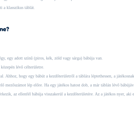
i a klasszikus táblát.
ine?
gy, egy adott színű (piros, kék, zöld vagy sárga) bábúja van.
 közepén lévő célterületre.
. Ahhoz, hogy egy bábút a kezdőterületről a táblára léptethessen, a játékosnak
ő mezőszámot lép előre. Ha egy játékos hatost dob, a már táblán lévő bábújával
kezik, az ellenfél bábúja visszakerül a kezdőterületére. Az a játékos nyer, aki e