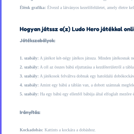
Élénk grafika:
Élvezd a látványos kezelőfelületet, amely életre kelt
Hogyan játssz a(z) Ludo Hero játékkal onl
Játékszabályok:
1. szabály:
A játékot két-négy játékos játssza. Minden játékosnak né
2. szabály:
A cél az összes bábú eljuttatása a kezdőterületről a tábla
3. szabály:
A játékosok felváltva dobnak egy hatoldalú dobókockával
4. szabály:
Amint egy bábú a táblán van, a dobott számnak megfelel
5. szabály:
Ha egy bábú egy ellenfél bábúja által elfoglalt mezőre ér
Irányítás:
Kockadobás:
Kattints a kockára a dobáshoz.