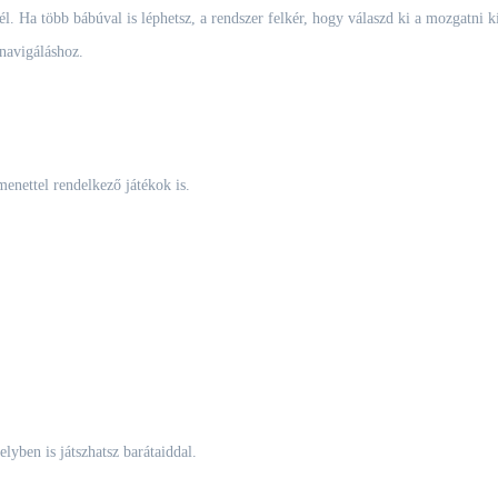
l. Ha több bábúval is léphetsz, a rendszer felkér, hogy válaszd ki a mozgatni k
navigáláshoz.
menettel rendelkező játékok is.
lyben is játszhatsz barátaiddal.