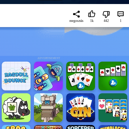
megosztás
1k
442
1
ADVERTISEMENT