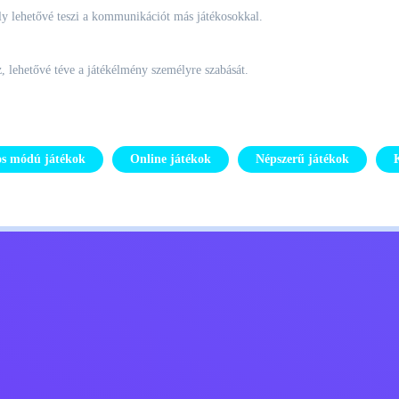
ly lehetővé teszi a kommunikációt más játékosokkal.
z, lehetővé téve a játékélmény személyre szabását.
os módú játékok
Online játékok
Népszerű játékok
Kids
Lépj kapcsolatba velem
Magyar