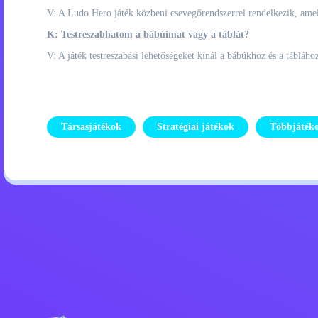
V: A Ludo Hero játék közbeni csevegőrendszerrel rendelkezik, ame
K: Testreszabhatom a bábúimat vagy a táblát?
V: A játék testreszabási lehetőségeket kínál a bábúkhoz és a tábláho
Társasjátékok
Stratégiai játékok
Többjáték
Adatvédelmi szabályzat