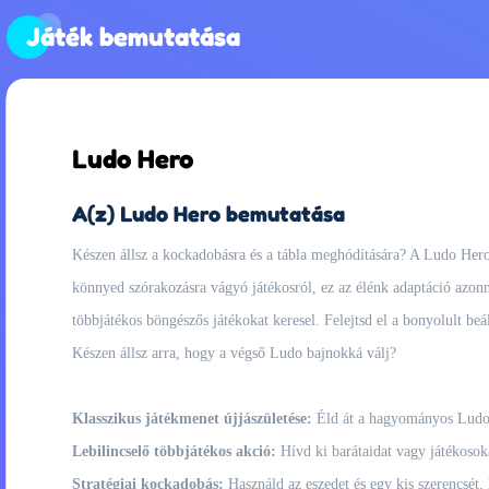
Játék bemutatása
Ludo Hero
A(z) Ludo Hero bemutatása
Készen állsz a kockadobásra és a tábla meghódítására? A Ludo Hero 
könnyed szórakozásra vágyó játékosról, ez az élénk adaptáció azonna
többjátékos böngészős játékokat keresel. Felejtsd el a bonyolult beál
Készen állsz arra, hogy a végső Ludo bajnokká válj?
Klasszikus játékmenet újjászületése:
Éld át a hagyományos Ludo v
Lebilincselő többjátékos akció:
Hívd ki barátaidat vagy játékosok
Stratégiai kockadobás:
Használd az eszedet és egy kis szerencsét,