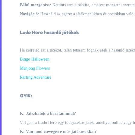
Bábú mozgatása:
Kattints arra a bábúra, amelyet mozgatni szeretné
Navigáció:
Használd az egeret a játékmenükben és opciókban való 
Ludo Hero hasonló játékok
Ha szereted ezt a játékot, talán tetszeni fognak ezek a hasonló játék
Bingo Halloween
Mahjong Flowers
Rafting Adventure
GYIK:
K: Játszhatok a barátaimmal?
V: Igen, a Ludo Hero egy többjátékos játék, amellyel online vagy he
K: Van mód csevegésre más játékosokkal?