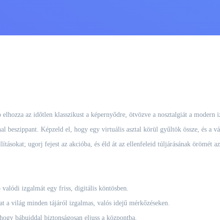
elhozza az időtlen klasszikust a képernyődre, ötvözve a nosztalgiát a modern i
l beszippant. Képzeld el, hogy egy virtuális asztal körül gyűltök össze, és a v
lításokat; ugorj fejest az akcióba, és éld át az ellenfeleid túljárásának örömét a
alódi izgalmát egy friss, digitális köntösben.
at a világ minden tájáról izgalmas, valós idejű mérkőzéseken.
 hogy bábuiddal biztonságosan eljuss a központba.