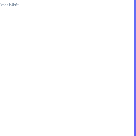
ívánt bábút.