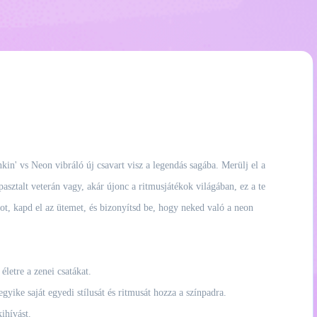
in' vs Neon vibráló új csavart visz a legendás sagába. Merülj el a
asztalt veterán vagy, akár újonc a ritmusjátékok világában, ez a te
-ot, kapd el az ütemet, és bizonyítsd be, hogy neked való a neon
életre a zenei csatákat.
yike saját egyedi stílusát és ritmusát hozza a színpadra.
ihívást.