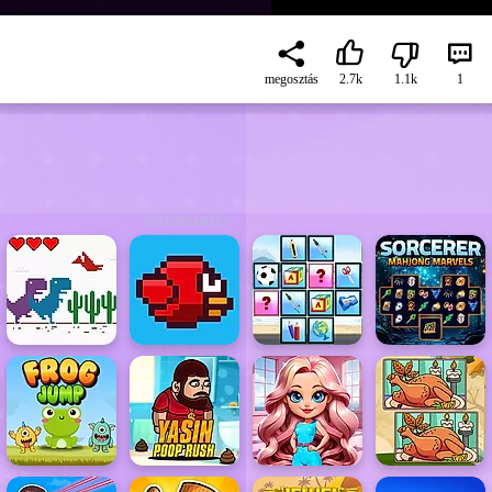
megosztás
2.7k
1.1k
1
ADVERTISEMENT