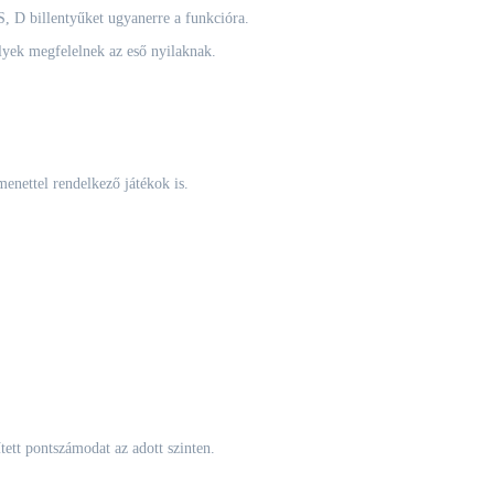
, D billentyűket ugyanerre a funkcióra.
ek megfelelnek az eső nyilaknak.
menettel rendelkező játékok is.
ett pontszámodat az adott szinten.