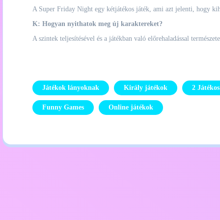
A Super Friday Night egy kétjátékos játék, ami azt jelenti, hogy ki
K: Hogyan nyithatok meg új karaktereket?
A szintek teljesítésével és a játékban való előrehaladással természe
Játékok lányoknak
Király játékok
2 Játéko
Funny Games
Online játékok