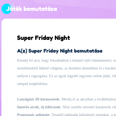
Játék bemutatása
Super Friday Night
A(z) Super Friday Night bemutatása
Készülj fel arra, hogy felszabadítsd a benned rejlő ritmusmestert, 
neonfényektől lüktető világban, az ikonikus ütemekben és a karakter
esélyed a ragyogásra. Ez az egyik legjobb ingyenes online játék, tö
színpad meghódítása.
Lenyűgöző 3D környezetek:
Merülj el az akcióban a továbbfejleszt
Ismerős arcok, új kihívások:
Nézz szembe szeretett karakterek vál
Progresszív nehézség:
Teszteld tudásodat különböző szinteken, a kö