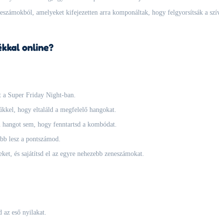
eszámokból, amelyeket kifejezetten arra komponáltak, hogy felgyorsítsák a szívv
ékkal online?
t a Super Friday Night-ban.
űkkel, hogy eltaláld a megfelelő hangokat.
n hangot sem, hogy fenntartsd a kombódat.
bb lesz a pontszámod.
ket, és sajátítsd el az egyre nehezebb zeneszámokat.
 az eső nyilakat.