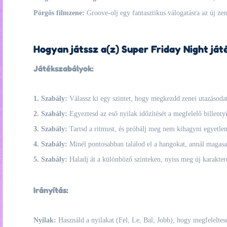
Pörgős filmzene:
Groove-olj egy fantasztikus válogatásra az új zen
Hogyan játssz a(z) Super Friday Night ját
Játékszabályok:
1. Szabály:
Válassz ki egy szintet, hogy megkezdd zenei utazásoda
2. Szabály:
Egyeztesd az eső nyilak időzítését a megfelelő billenty
3. Szabály:
Tartsd a ritmust, és próbálj meg nem kihagyni egyetle
4. Szabály:
Minél pontosabban találod el a hangokat, annál magasa
5. Szabály:
Haladj át a különböző szinteken, nyiss meg új karaktere
Irányítás:
Nyilak:
Használd a nyilakat (Fel, Le, Bal, Jobb), hogy megfeleltesd