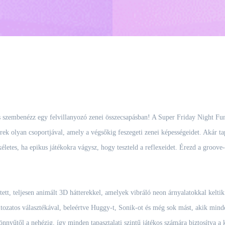
és szembenézz egy felvillanyozó zenei összecsapásban! A Super Friday Night Funk
ek olyan csoportjával, amely a végsőkig feszegeti zenei képességeidet. Akár tap
kéletes, ha epikus játékokra vágysz, hogy teszteld a reflexeidet. Érezd a groove
ett, teljesen animált 3D hátterekkel, amelyek vibráló neon árnyalatokkal keltik 
tozatos választékával, beleértve Huggy-t, Sonik-ot és még sok mást, akik mindeg
nnyűtől a nehézig, így minden tapasztalati szintű játékos számára biztosítva a k