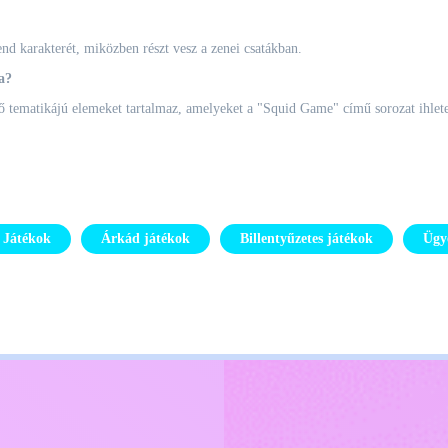
nd karakterét, miközben részt vesz a zenei csatákban.
a?
élő tematikájú elemeket tartalmaz, amelyeket a "Squid Game" című sorozat ihletet
s Játékok
Árkád játékok
Billentyűzetes játékok
Ügy