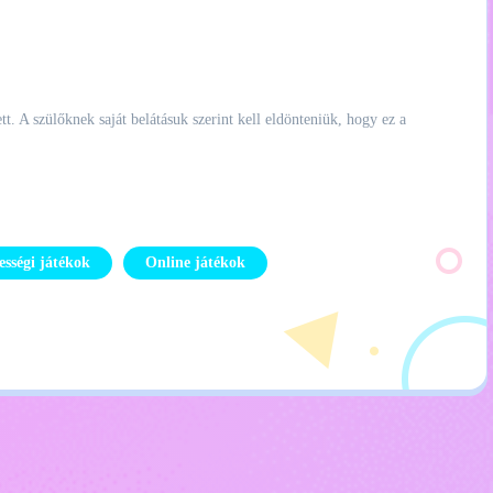
t. A szülőknek saját belátásuk szerint kell eldönteniük, hogy ez a
ességi játékok
Online játékok