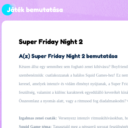
Játék bemutatása
Super Friday Night 2
A(z) Super Friday Night 2 bemutatása
Készen állsz egy semmihez sem fogható zenei kihívásra? Boyfriend é
szembenézniük: csatlakozzanak a halálos Squid Games-hez! Ez nem c
keresel, amelyek intenzív és vidám élményt nyújtanak, a Super Frida
feszültség, valamint a különc karakterek egyedülálló keverékét kín
Összeomlasz a nyomás alatt, vagy a ritmusod fog diadalmaskodni? C
Izgalmas zenei csaták:
Versenyezz intenzív ritmuskihívásokban, hog
Squid Game téma:
Tapasztald meg a népszerű sorozat feszültségét