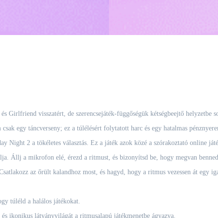
s Girlfriend visszatért, de szerencsejáték-függőségük kétségbeejtő helyzetbe so
sak egy táncverseny; ez a túlélésért folytatott harc és egy hatalmas pénznyer
y Night 2 a tökéletes választás. Ez a játék azok közé a szórakoztató online játé
álja. Állj a mikrofon elé, érezd a ritmust, és bizonyítsd be, hogy megvan benne
satlakozz az őrült kalandhoz most, és hagyd, hogy a ritmus vezessen át egy iga
y túléld a halálos játékokat.
 és ikonikus látványvilágát a ritmusalapú játékmenetbe ágyazva.