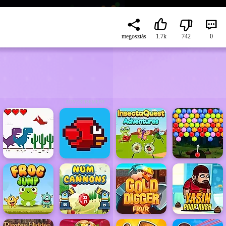
megosztás
1.7k
742
0
ADVERTISEMENT