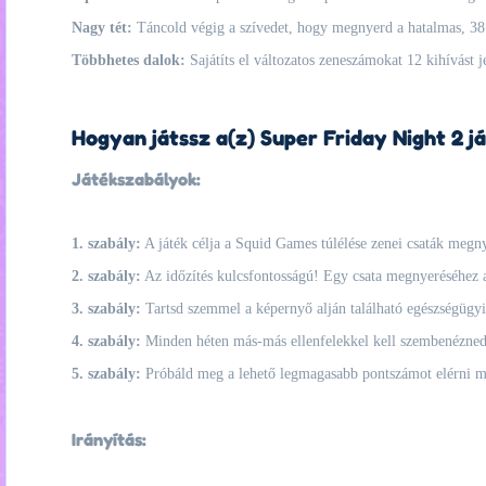
Nagy tét:
Táncold végig a szívedet, hogy megnyerd a hatalmas, 38 m
Többhetes dalok:
Sajátíts el változatos zeneszámokat 12 kihívást j
Hogyan játssz a(z) Super Friday Night 2 já
Játékszabályok:
1. szabály:
A játék célja a Squid Games túlélése zenei csaták megny
2. szabály:
Az időzítés kulcsfontosságú! Egy csata megnyeréséhez 
3. szabály:
Tartsd szemmel a képernyő alján található egészségügyi s
4. szabály:
Minden héten más-más ellenfelekkel kell szembenézned, a
5. szabály:
Próbáld meg a lehető legmagasabb pontszámot elérni min
Irányítás: