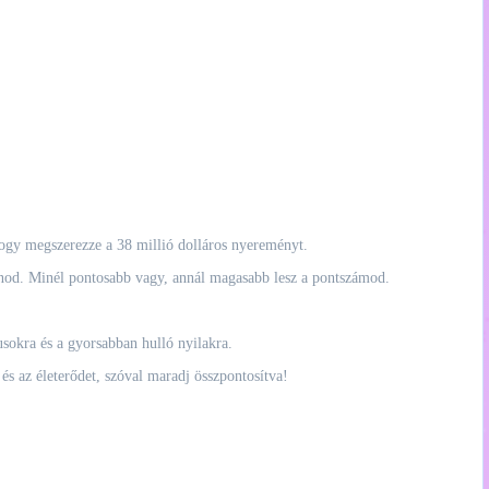
hogy megszerezze a 38 millió dolláros nyereményt.
nod. Minél pontosabb vagy, annál magasabb lesz a pontszámod.
sokra és a gyorsabban hulló nyilakra.
s az életerődet, szóval maradj összpontosítva!