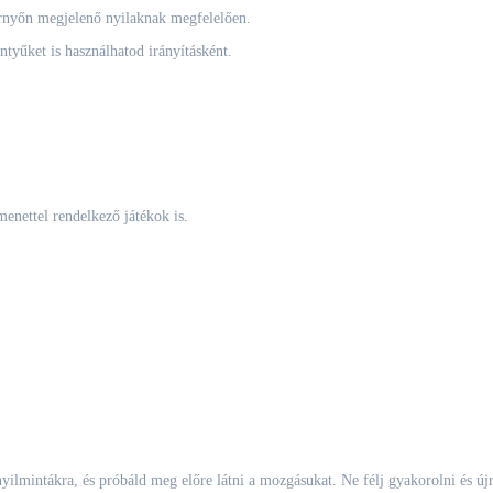
rnyőn megjelenő nyilaknak megfelelően.
tyűket is használhatod irányításként.
menettel rendelkező játékok is.
 nyilmintákra, és próbáld meg előre látni a mozgásukat. Ne félj gyakorolni és új