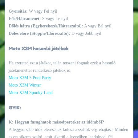
Gyorsítás:
W vagy Fel nyíl
Fék/Hátramenet:
S vagy Le nyíl
Dőlés hátra (Egykerekezés/Hátraszaltó):
A vagy Bal nyíl
Dőlés előre (Stoppie/Előreszaltó):
D vagy Jobb nyíl
Moto X3M hasonló játékok
Ha szereted ezt a játékot, talán tetszeni fognak ezek a hasonló
játékmenettel rendelkező játékok is.
Moto X3M 5 Pool Party
Moto X3M Winter
Moto X3M Spooky Land
GYIK:
K: Hogyan faraghatok másodperceket az időmből?
A leggyorsabb idők elérésének kulcsa a szaltók végrehajtása. Minden
egyes sikeres szaltó, amit sikerül a levegőben landolnod, fél