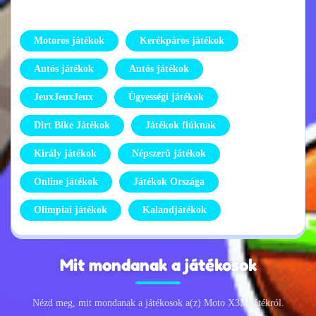
Motoros játékok
Kerékpáros játékok
Autós játékok
Autós játékok
JeuxJeuxJeux
Ügyességi játékok
Dirt Bike Játékok
Játékok fiúknak
Király játékok
Népszerű játékok
Online játékok
Játékok Országa
Olimpiai játékok
Kalandjátékok
Mit mondanak a játékosok
Nézd meg, mit mondanak a játékosok a(z) Moto X3M játékról.