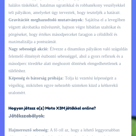
halálos tüskékkel, hatalmas ugratókkal és robbanékony veszélyekkel
teli pályákon, amelyeket úgy terveztek, hogy teszteljék a határait.
Gravitációt meghazudtoló mutatványok:
Sajátítsa el a levegőben
végzett akrobatika művészetét, hajtson végre hibátlan szaltókat és
pörgéseket, hogy értékes másodperceket faragjon a célidőből és
maximalizálja a pontszámát.
Nagy sebességű akció:
Élvezze a dinamikus pályákon való száguldás
felemelő élményét észbontó sebességgel, ahol a gyors reflexek és a
másodperc töredéke alatt meghozott döntések elengedhetetlenek a
túléléshez.
Képesség és bátorság próbája:
Tolja ki vezetési képességeit a
végsőkig, miközben egyre nehezebb szinteken küzd a kétkerekű
uralomért.
Hogyan játssz a(z) Moto X3M játékkal online?
Játékszabályok:
Hajmeresztő sebesség:
A fő cél az, hogy a lehető leggyorsabban