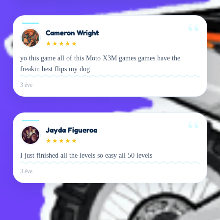
Cameron Wright
★
★
★
★
★
yo this game all of this Moto X3M games games have the
freakin best flips my dog
3 éve
Jayda Figueroa
★
★
★
★
★
I just finished all the levels so easy all 50 levels
3 éve