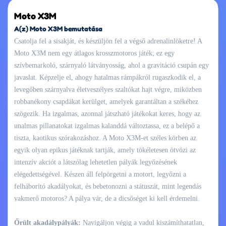
Moto X3M
A(z) Moto X3M bemutatása
Csatolja fel a sisakját, és készüljön fel a végső adrenalinlöketre! A
Moto X3M nem egy átlagos krosszmotoros játék; ez egy
szívbemarkoló, szárnyaló látványosság, ahol a gravitáció csupán egy
javaslat. Képzelje el, ahogy hatalmas rámpákról rugaszkodik el, a
levegőben szárnyalva életveszélyes szaltókat hajt végre, miközben
robbanékony csapdákat kerülget, amelyek garantáltan a székéhez
szögezik. Ha izgalmas, azonnal játszható játékokat keres, hogy az
unalmas pillanatokat izgalmas kalanddá változtassa, ez a belépő a
tiszta, kaotikus szórakozáshoz. A Moto X3M-et széles körben az
egyik olyan epikus játéknak tartják, amely tökéletesen ötvözi az
intenzív akciót a látszólag lehetetlen pályák legyőzésének
elégedettségével. Készen áll felpörgetni a motort, legyőzni a
felháborító akadályokat, és bebetonozni a státuszát, mint legendás
vakmerő motoros? A pálya vár, de a dicsőséget ki kell érdemelni.
Őrült akadálypályák:
Navigáljon végig a vadul kiszámíthatatlan,