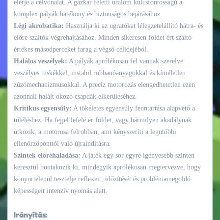
elérje a célvonalat. A gázkar feletti uralom kulcsfontosságú a
komplex pályák hatékony és biztonságos bejárásához.
Légi akrobatika:
Használja ki az ugratókat lélegzetelállító hátra- és
előre szaltók végrehajtásához. Minden sikeresen földet ért szaltó
értékes másodperceket farag a végső célidejéből.
Halálos veszélyek:
A pályák aprólékosan fel vannak szerelve
veszélyes tüskékkel, instabil robbanóanyagokkal és kíméletlen
zúzómechanizmusokkal. A precíz motorozás elengedhetetlen ezen
azonnali halált okozó csapdák elkerüléséhez.
Kritikus egyensúly:
A tökéletes egyensúly fenntartása alapvető a
túléléshez. Ha fejjel lefelé ér földet, vagy bármilyen akadálynak
ütközik, a motorosa felrobban, ami kényszeríti a legutóbbi
ellenőrzőponttól való újraindításra.
Szintek előrehaladása:
A játék egy sor egyre igényesebb szinten
keresztül bontakozik ki, mindegyik aprólékosan megtervezve, hogy
könyörtelenül tesztelje reflexeit, időzítését és problémamegoldó
képességeit intenzív nyomás alatt.
Irányítás: