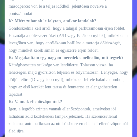
másodpercet von le a teljes idődből, jelentősen növelve a
pontszámodat.
K: Miért zuhanok le folyton, amikor landolok?
Gondoskodnia kell arról, hogy a talajjal párhuzamosan érjen földet.
Használja a dőlésvezérlőket (A/D vagy Bal/Jobb nyilak), miközben a
levegőben van, hogy aprólékosan beállítsa a motorja dőlésszögét,
hogy mindkét kerék simán és egyszerre érjen földet.
K: Megakadtam egy nagyon meredek emelkedőn, mit tegyek?
Kétségbeesetten szüksége van lendületre. Tolasson vissza, ha
lehetséges, majd gyorsítson teljesen és folyamatosan. Lényeges, hogy
dőljön előre (D vagy Jobb nyíl), miközben felfelé halad a dombon,
hogy az első kerekét lent tartsa és fenntartsa az elengedhetetlen
tapadást.
K: Vannak ellenőrzőpontok?
Igen, a legtöbb szinten vannak ellenőrzőpontok, amelyeket jól
láthatóan zöld közlekedési lámpák jeleznek. Ha szerencsétlenül
zuhanna, automatikusan az utolsó sikeresen elhaladt ellenőrzőpontnál
éled újra.