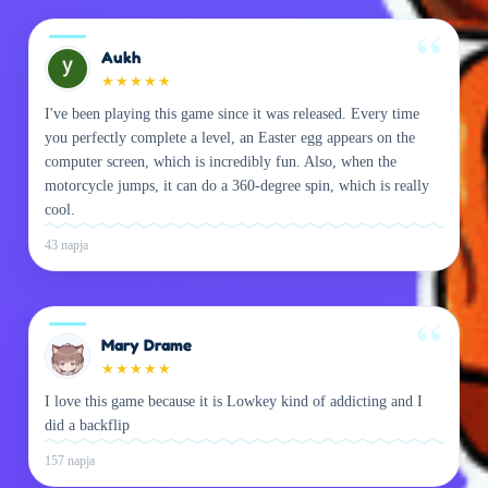
Aukh
★
★
★
★
★
I've been playing this game since it was released. Every time
you perfectly complete a level, an Easter egg appears on the
computer screen, which is incredibly fun. Also, when the
motorcycle jumps, it can do a 360-degree spin, which is really
cool.
43 napja
Mary Drame
★
★
★
★
★
I love this game because it is Lowkey kind of addicting and I
did a backflip
157 napja