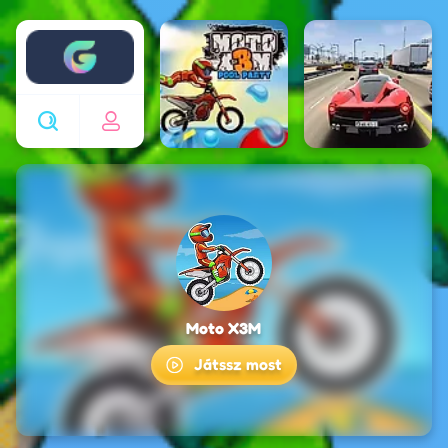
Enjoy4fun
Moto X3M
Játssz most