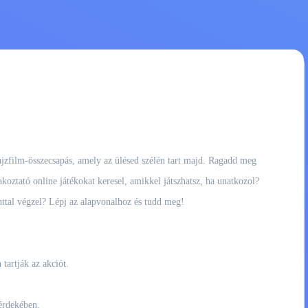
rajzfilm-összecsapás, amely az ülésed szélén tart majd. Ragadd meg
rakoztató online játékokat keresel, amikkel játszhatsz, ha unatkozol?
nttal végzel? Lépj az alapvonalhoz és tudd meg!
tartják az akciót.
 érdekében.