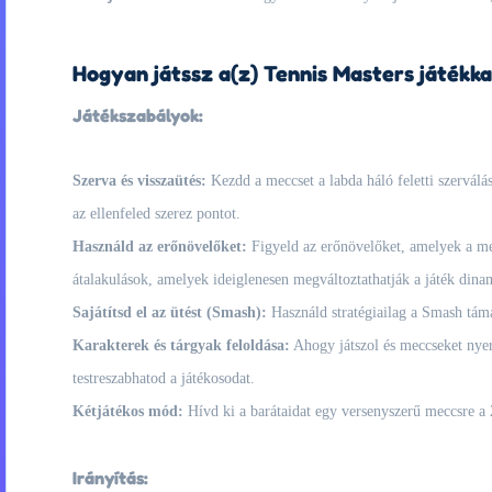
Hogyan játssz a(z) Tennis Masters játékka
Játékszabályok:
Szerva és visszaütés:
Kezdd a meccset a labda háló feletti szerválás
az ellenfeled szerez pontot.
Használd az erőnövelőket:
Figyeld az erőnövelőket, amelyek a mec
átalakulások, amelyek ideiglenesen megváltoztathatják a játék dina
Sajátítsd el az ütést (Smash):
Használd stratégiailag a Smash táma
Karakterek és tárgyak feloldása:
Ahogy játszol és meccseket nyer
testreszabhatod a játékosodat.
Kétjátékos mód:
Hívd ki a barátaidat egy versenyszerű meccsre a 
Irányítás: