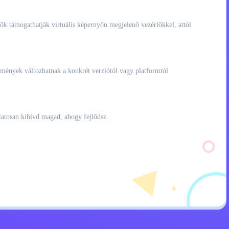
ők támogathatják virtuális képernyőn megjelenő vezérlőkkel, attól
lmények változhatnak a konkrét verziótól vagy platformtól
ozatosan kihívd magad, ahogy fejlődsz.