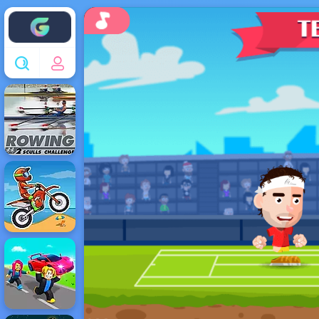
Enjoy4fun