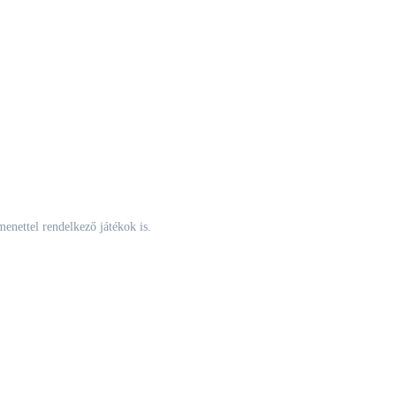
menettel rendelkező játékok is.