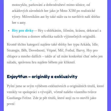
motocyklu, parkování a dobrodružství mimo silnice, od
arkádových závodních her jako je Moto X3M po realistické
výzvy. Milovníkům aut by také stálo za to navštívit naši sbírku
her s auty.
Hry pro dívky
— Hry s oblékáním, líčením, krásou, dekorací a
kreativitou a domov několika našich výjimečných originálů.
Kromě těchto kategorií najdete také sbírky her typu Arkáda, Idle,
Strategie, Běh, Dovednosti, Vtipné, Míč, Fotbal, Barvy, Hry pro
chlapce a mnoho dalších – takže ať už máte konkrétní chuť nebo jen
náladu, správnou hru najdete během pár kliknutí.
Enjoy4fun – originály a exkluzivity
Pyšní jsme se svým výběrem exkluzivních a originálních titulů, které
vznikly ve spolupráci s vývojáři, včetně našeho vlastního tvůrce
Guolianga Felixe. Zde je pět titulů, které stojí za to otevřít jako
první: