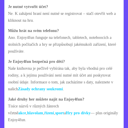
Je nutné vytvořit účet?
Ne. K zahájení hraní není nutné se registrovat – stačí otevřít web a
kliknout na hru.
Můžu hrát na svém telefonu?
Ano. Enjoy4fun funguje na telefonech, tabletech, noteboocích a
stolních počítačích a hry se přizpůsobují jakémukoli zařízení, které
používáte.
Je Enjoy4fun bezpečná pro děti?
Naše knihovna je pečlivě vybírána tak, aby byla vhodná pro celé
rodiny, a k jejímu používání není nutné mít účet ani poskytovat
osobní údaje. Informace o tom, jak zacházíme s daty, naleznete v
našich
Zásady ochrany soukromí
.
Jaké druhy her můžete najít na Enjoy4fun?
Tisíce názvů v různých žánrech
včetně
akce
,
hlavolam
,
řízení
,
sport
a
Hry pro dívky
— plus originály
Enjoy4fun.