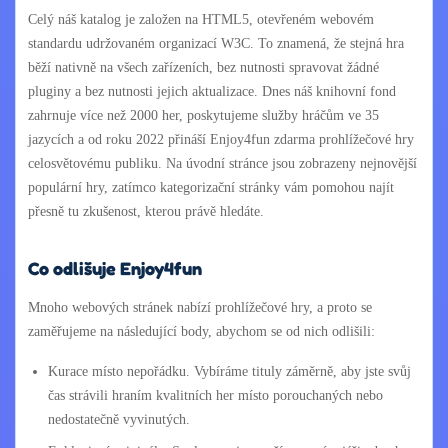
Celý náš katalog je založen na HTML5, otevřeném webovém
standardu udržovaném organizací W3C. To znamená, že stejná hra
běží nativně na všech zařízeních, bez nutnosti spravovat žádné
pluginy a bez nutnosti jejich aktualizace. Dnes náš knihovní fond
zahrnuje více než 2000 her, poskytujeme služby hráčům ve 35
jazycích a od roku 2022 přináší Enjoy4fun zdarma prohlížečové hry
celosvětovému publiku. Na úvodní stránce jsou zobrazeny nejnovější
populární hry, zatímco kategorizační stránky vám pomohou najít
přesně tu zkušenost, kterou právě hledáte.
Co odlišuje Enjoy4fun
Mnoho webových stránek nabízí prohlížečové hry, a proto se
zaměřujeme na následující body, abychom se od nich odlišili:
Kurace místo nepořádku. Vybíráme tituly záměrně, aby jste svůj
čas strávili hraním kvalitních her místo porouchaných nebo
nedostatečně vyvinutých.