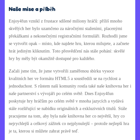
Naše mise a příběh
Enjoy4fun vznikl z frustace sdílené miliony hráčů: příliš mnoho
skvělých her bylo uzamčeno za náročnými staženími, placenými
překážkami a nekonečnými registračními formuláři. Rozhodli jsme
se vytvořit opak – místo, kde najdete hru, kterou milujete, a začnete
hrát jediným kliknutím. Toto přesvědčení nás stále pohání: skvělé
hry by měly být okamžitě dostupné pro každého.
Začali jsme tím, že jsme vytvořili zaměřenou sbírku vysoce
kvalitních her ve formátu HTML5 a soustředili se na rychlost a
jednoduchost. S růstem naší komunity rostla také naše knihovna her i
naše partnerství s vývojáři po celém světě. Dnes Enjoy4fun
poskytuje hry hráčům po celém světě v mnoha jazycích a vydává
stále rozšiřující se nabídku originálních a exkluzivních titulů. Stále
pracujeme na tom, aby byla naše knihovna her co největší, hry co
nejrychlejší a celkový zážitek co nejplynulejší – protože nejlepší hra
je ta, kterou si můžete zahrat právě teď.