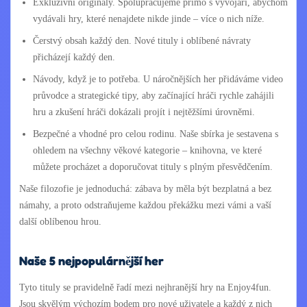
Exkluzivní originály. Spolupracujeme přímo s vývojáři, abychom
vydávali hry, které nenajdete nikde jinde – více o nich níže.
Čerstvý obsah každý den. Nové tituly i oblíbené návraty
přicházejí každý den.
Návody, když je to potřeba. U náročnějších her přidáváme video
průvodce a strategické tipy, aby začínající hráči rychle zahájili
hru a zkušení hráči dokázali projít i nejtěžšími úrovněmi.
Bezpečné a vhodné pro celou rodinu. Naše sbírka je sestavena s
ohledem na všechny věkové kategorie – knihovna, ve které
můžete procházet a doporučovat tituly s plným přesvědčením.
Naše filozofie je jednoduchá: zábava by měla být bezplatná a bez
námahy, a proto odstraňujeme každou překážku mezi vámi a vaší
další oblíbenou hrou.
Naše 5 nejpopulárnější her
Tyto tituly se pravidelně řadí mezi nejhranější hry na Enjoy4fun.
Jsou skvělým výchozím bodem pro nové uživatele a každý z nich