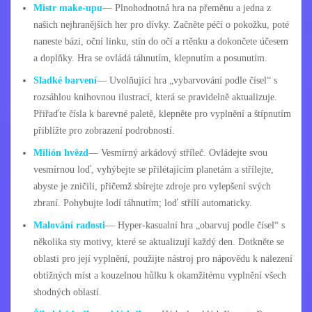
Mistr make-upu
— Plnohodnotná hra na přeměnu a jedna z
našich nejhranějších her pro dívky. Začněte péčí o pokožku, poté
naneste bázi, oční linku, stín do očí a rtěnku a dokončete účesem
a doplňky. Hra se ovládá táhnutím, klepnutím a posunutím.
Sladké barvení
— Uvolňující hra „vybarvování podle čísel“ s
rozsáhlou knihovnou ilustrací, která se pravidelně aktualizuje.
Přiřaďte čísla k barevné paletě, klepněte pro vyplnění a štípnutím
přiblížte pro zobrazení podrobností.
Milión hvězd
— Vesmírný arkádový stříleč. Ovládejte svou
vesmírnou loď, vyhýbejte se přilétajícím planetám a střílejte,
abyste je zničili, přičemž sbírejte zdroje pro vylepšení svých
zbraní. Pohybujte lodí táhnutím; loď střílí automaticky.
Malování radosti
— Hyper-kasualní hra „obarvuj podle čísel“ s
několika sty motivy, které se aktualizují každý den. Dotkněte se
oblasti pro její vyplnění, použijte nástroj pro nápovědu k nalezení
obtížných míst a kouzelnou hůlku k okamžitému vyplnění všech
shodných oblastí.