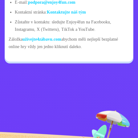
E-mail:
podpora@enjoy4fun.com
Kontaktní stránka:
Kontaktujte náš tým
Zůstaňte v kontaktu: sledujte Enjoy4fun na Facebooku,
Instagramu, X (Twitteru), TikTok a YouTube.
Záložka
užívejte4zábavu.com
abychom měli nejlepší bezplatné
online hry vždy jen jedno kliknutí daleko.
Zásady ochrany
Kontaktujte mě
osobních údajů
Kids
Čeština