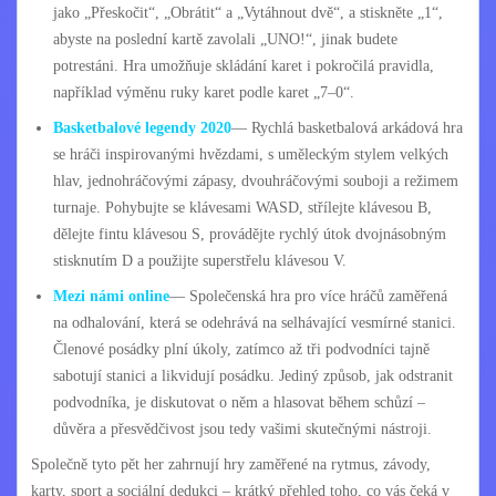
jako „Přeskočit“, „Obrátit“ a „Vytáhnout dvě“, a stiskněte „1“,
abyste na poslední kartě zavolali „UNO!“, jinak budete
potrestáni. Hra umožňuje skládání karet i pokročilá pravidla,
například výměnu ruky karet podle karet „7–0“.
Basketbalové legendy 2020
— Rychlá basketbalová arkádová hra
se hráči inspirovanými hvězdami, s uměleckým stylem velkých
hlav, jednohráčovými zápasy, dvouhráčovými souboji a režimem
turnaje. Pohybujte se klávesami WASD, střílejte klávesou B,
dělejte fintu klávesou S, provádějte rychlý útok dvojnásobným
stisknutím D a použijte superstřelu klávesou V.
Mezi námi online
— Společenská hra pro více hráčů zaměřená
na odhalování, která se odehrává na selhávající vesmírné stanici.
Členové posádky plní úkoly, zatímco až tři podvodníci tajně
sabotují stanici a likvidují posádku. Jediný způsob, jak odstranit
podvodníka, je diskutovat o něm a hlasovat během schůzí –
důvěra a přesvědčivost jsou tedy vašimi skutečnými nástroji.
Společně tyto pět her zahrnují hry zaměřené na rytmus, závody,
karty, sport a sociální dedukci – krátký přehled toho, co vás čeká v