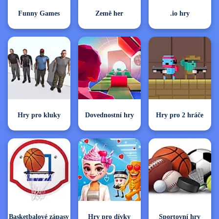
Funny Games
Země her
.io hry
Hry pro kluky
Dovednostní hry
Hry pro 2 hráče
Basketbalové zápasy
Hry pro dívky
Sportovní hry