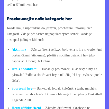
celé naší knihovně her.
Prozkoumejte naše kategorie her
Každá hra je uspořádána do jasných, procházení umožňujících
kategorií. Zde je pět našich nejpopulárnějších sbírek, každá je
dostupná jediným kliknutím:
Akční hry
— Střelba řízená reflexy, bojové hry, hry s kreslenými
postavičkami (stickman), přežití a sociální detekční hry jako
například Among Us Online.
Hra s hádankami
— Hádanky pro mozek, skládačky a hry na
párování, řadící a sloučovací hry a uklidňující hry „vybarvi podle
čísla“.
Sportovní hry
— Basketbal, fotbal, kulečník a tenis, mnohé s
režimem pro dva hráče. Domov oblíbených her jako je Basketball
Legends 2020.
Herní zážitky řízení
— Závody, driftování, akrobacie na