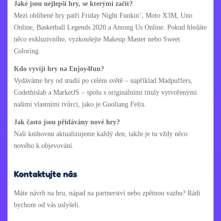
Jaké jsou nejlepší hry, se kterými začít?
Mezi oblíbené hry patří Friday Night Funkin’, Moto X3M, Uno
Online, Basketball Legends 2020 a Among Us Online. Pokud hledáte
něco exkluzivního, vyzkoušejte Makeup Master nebo Sweet
Coloring.
Kdo vyvíjí hry na Enjoy4fun?
Vydáváme hry od studií po celém světě – například Madpuffers,
Codethislab a MarketJS – spolu s originálními tituly vytvořenými
našimi vlastními tvůrci, jako je Guoliang Felix.
Jak často jsou přidávány nové hry?
Naši knihovnu aktualizujeme každý den, takže je tu vždy něco
nového k objevování.
Kontaktujte nás
Máte návrh na hru, nápad na partnerství nebo zpětnou vazbu? Rádi
bychom od vás uslyšeli.