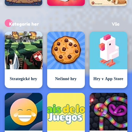
Kategorie her
Vše
Kateg
Strategické hry
Nečinné hry
Hry v App Store