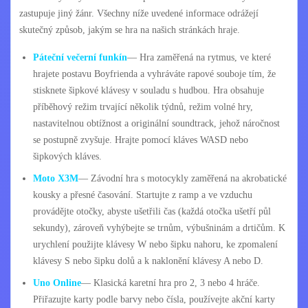
zastupuje jiný žánr. Všechny níže uvedené informace odrážejí
skutečný způsob, jakým se hra na našich stránkách hraje.
Páteční večerní funkín
— Hra zaměřená na rytmus, ve které
hrajete postavu Boyfrienda a vyhráváte rapové souboje tím, že
stisknete šipkové klávesy v souladu s hudbou. Hra obsahuje
příběhový režim trvající několik týdnů, režim volné hry,
nastavitelnou obtížnost a originální soundtrack, jehož náročnost
se postupně zvyšuje. Hrajte pomocí kláves WASD nebo
šipkových kláves.
Moto X3M
— Závodní hra s motocykly zaměřená na akrobatické
kousky a přesné časování. Startujte z ramp a ve vzduchu
provádějte otočky, abyste ušetřili čas (každá otočka ušetří půl
sekundy), zároveň vyhýbejte se trnům, výbušninám a drtičům. K
urychlení použijte klávesy W nebo šipku nahoru, ke zpomalení
klávesy S nebo šipku dolů a k naklonění klávesy A nebo D.
Uno Online
— Klasická karetní hra pro 2, 3 nebo 4 hráče.
Přiřazujte karty podle barvy nebo čísla, používejte akční karty