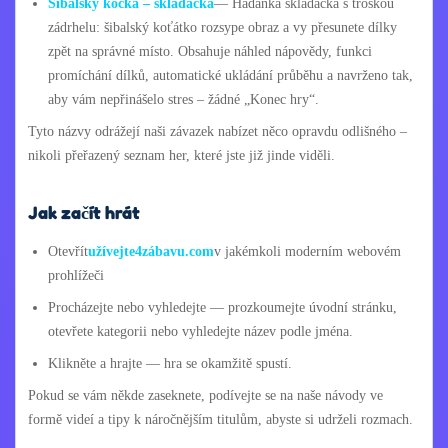
Šibalský kočka – skládačka
— Hádanka skládačka s troškou
zádrhelu: šibalský koťátko rozsype obraz a vy přesunete dílky
zpět na správné místo. Obsahuje náhled nápovědy, funkci
promíchání dílků, automatické ukládání průběhu a navrženo tak,
aby vám nepřinášelo stres – žádné „Konec hry“.
Tyto názvy odrážejí naši závazek nabízet něco opravdu odlišného –
nikoli přeřazený seznam her, které jste již jinde viděli.
Jak začít hrát
Otevřít
užívejte4zábavu.com
v jakémkoli moderním webovém
prohlížeči
Procházejte nebo vyhledejte — prozkoumejte úvodní stránku,
otevřete kategorii nebo vyhledejte název podle jména.
Klikněte a hrajte — hra se okamžitě spustí.
Pokud se vám někde zaseknete, podívejte se na naše návody ve
formě videí a tipy k náročnějším titulům, abyste si udrželi rozmach.