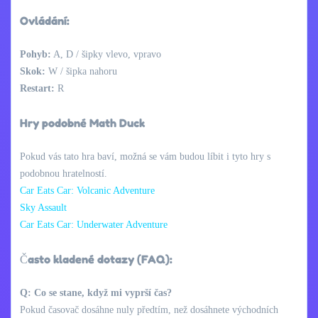
Ovládání:
Pohyb:
A, D / šipky vlevo, vpravo
Skok:
W / šipka nahoru
Restart:
R
Hry podobné Math Duck
Pokud vás tato hra baví, možná se vám budou líbit i tyto hry s
podobnou hratelností.
Car Eats Car: Volcanic Adventure
Sky Assault
Car Eats Car: Underwater Adventure
Často kladené dotazy (FAQ):
Q: Co se stane, když mi vyprší čas?
Pokud časovač dosáhne nuly předtím, než dosáhnete východních