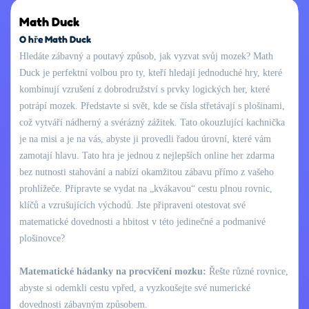
Math Duck
O hře Math Duck
Hledáte zábavný a poutavý způsob, jak vyzvat svůj mozek? Math
Duck je perfektní volbou pro ty, kteří hledají jednoduché hry, které
kombinují vzrušení z dobrodružství s prvky logických her, které
potrápí mozek. Představte si svět, kde se čísla střetávají s plošinami,
což vytváří nádherný a svérázný zážitek. Tato okouzlující kachnička
je na misi a je na vás, abyste ji provedli řadou úrovní, které vám
zamotají hlavu. Tato hra je jednou z nejlepších online her zdarma
bez nutnosti stahování a nabízí okamžitou zábavu přímo z vašeho
prohlížeče. Připravte se vydat na „kvákavou“ cestu plnou rovnic,
klíčů a vzrušujících východů. Jste připraveni otestovat své
matematické dovednosti a hbitost v této jedinečné a podmanivé
plošinovce?
Matematické hádanky na procvičení mozku:
Řešte různé rovnice,
abyste si odemkli cestu vpřed, a vyzkoušejte své numerické
dovednosti zábavným způsobem.