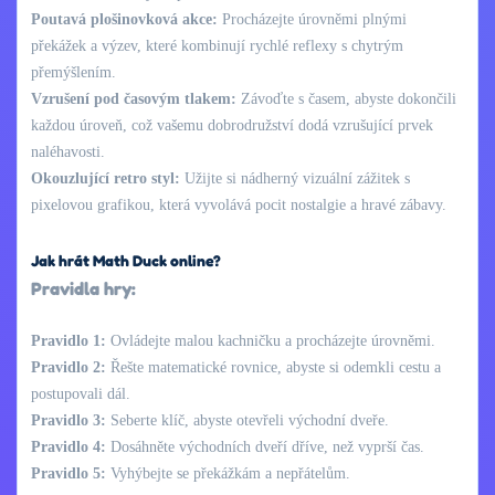
Poutavá plošinovková akce:
Procházejte úrovněmi plnými
překážek a výzev, které kombinují rychlé reflexy s chytrým
přemýšlením.
Vzrušení pod časovým tlakem:
Závoďte s časem, abyste dokončili
každou úroveň, což vašemu dobrodružství dodá vzrušující prvek
naléhavosti.
Okouzlující retro styl:
Užijte si nádherný vizuální zážitek s
pixelovou grafikou, která vyvolává pocit nostalgie a hravé zábavy.
Jak hrát Math Duck online?
Pravidla hry:
Pravidlo 1:
Ovládejte malou kachničku a procházejte úrovněmi.
Pravidlo 2:
Řešte matematické rovnice, abyste si odemkli cestu a
postupovali dál.
Pravidlo 3:
Seberte klíč, abyste otevřeli východní dveře.
Pravidlo 4:
Dosáhněte východních dveří dříve, než vyprší čas.
Pravidlo 5:
Vyhýbejte se překážkám a nepřátelům.