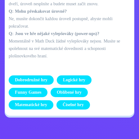
dveří, úroveň nesplníte a budete muset začít znovu.
Q: Mohu přeskakovat úrovně?
Ne, musíte dokončit každou úroveň postupně, abyste mohli
pokračovat.
Q: Jsou ve hře nějaké vylepšováky (power-ups)?
Momentálně v Math Duck žádné vylepšováky nejsou. Musíte se
spolehnout na své matematické dovednosti a schopnosti
plošinovkového hraní.
Dobrodružné hry
Logické hry
Funny Games
Oblíbené hry
Matematické hry
Číselné hry
Zásady ochrany