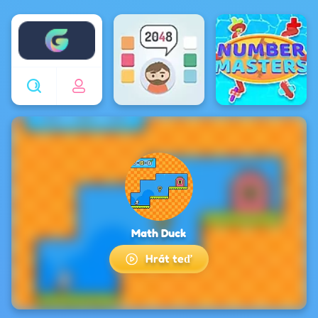
Enjoy4fun
Math Duck
Hrát teď