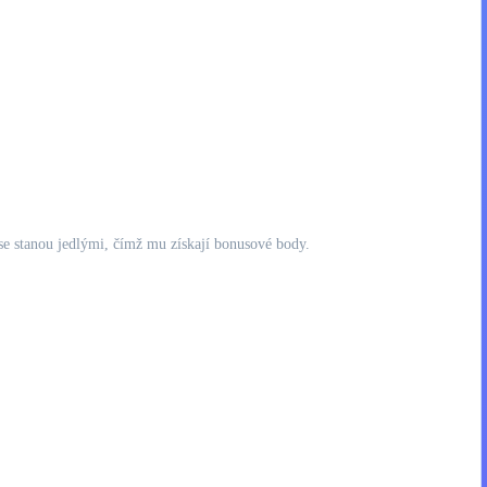
se stanou jedlými, čímž mu získají bonusové body.