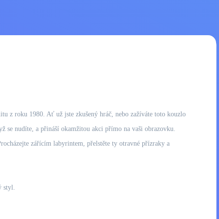
tu z roku 1980. Ať už jste zkušený hráč, nebo zažíváte toto kouzlo
dyž se nudíte, a přináší okamžitou akci přímo na vaši obrazovku.
rocházejte zářícím labyrintem, přelstěte ty otravné přízraky a
 styl.