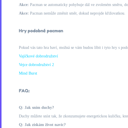
Akce:
Pacman se automaticky pohybuje dál ve zvoleném směru, do
Akce:
Pacman nemůže změnit směr, dokud neprojde křižovatkou.
Hry podobné pacman
Pokud vás tato hra baví, možná se vám budou líbit i tyto hry s pod
Vajíčkové dobrodružství
Vejce dobrodružství 2
Mind Burst
FAQ:
Q: Jak sním duchy?
Duchy můžete sníst tak, že zkonzumujete energetickou kuličku, kter
Q: Jak získám život navíc?