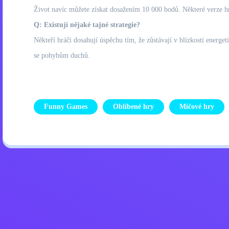
Život navíc můžete získat dosažením 10 000 bodů. Některé verze h
Q: Existují nějaké tajné strategie?
Někteří hráči dosahují úspěchu tím, že zůstávají v blízkosti energe
se pohybům duchů.
Funny Games
Oblíbené hry
Míčové hry
Zásady ochrany osobních úd