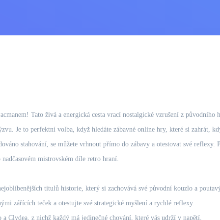
cmanem! Tato živá a energická cesta vrací nostalgické vzrušení z původního hi
zvu. Je to perfektní volba, když hledáte zábavné online hry, které si zahrát, k
dováno stahování, se můžete vrhnout přímo do zábavy a otestovat své reflexy. P
o nadčasovém mistrovském díle retro hraní.
ejoblíbenějších titulů historie, který si zachovává své původní kouzlo a poutavý
ými zářících teček a otestujte své strategické myšlení a rychlé reflexy.
 a Clydea, z nichž každý má jedinečné chování, které vás udrží v napětí.