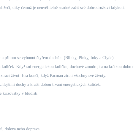
lížeči, díky čemuž je neuvěřitelně snadné začít své dobrodružství kdykoli.
y a přitom se vyhnout čtyřem duchům (Blinky, Pinky, Inky a Clyde).
 kuliček. Když sní energetickou kuličku, duchové zmodrají a na krátkou dobu 
ztrácí život. Hra končí, když Pacman ztratí všechny své životy.
chlejšími duchy a kratší dobou trvání energetických kuliček.
křižovatky v bludišti.
ů, doleva nebo doprava.