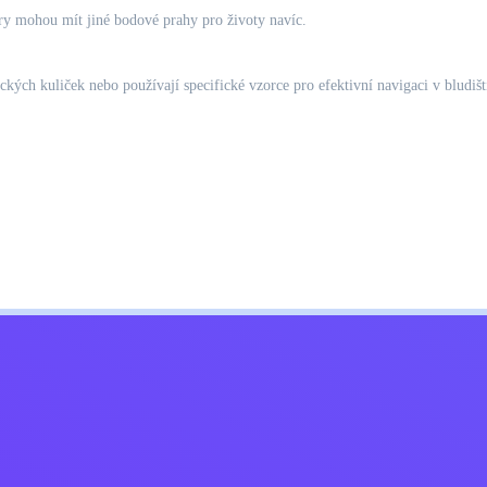
ry mohou mít jiné bodové prahy pro životy navíc.
tických kuliček nebo používají specifické vzorce pro efektivní navigaci v bludiš
Kids
ajů
Kontaktujte mě
Čeština