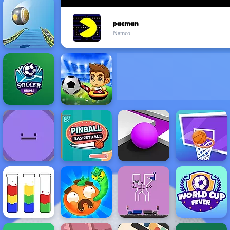
pacman
Namco