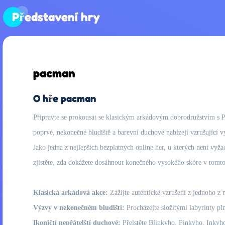
Představení hry
pacman
O hře pacman
Připravte se prokousat se klasickým arkádovým dobrodružstvím s Pa
poprvé, nekonečné bludiště a barevní duchové nabízejí vzrušující vý
Jako jedna z nejlepších bezplatných online her, u kterých není vyža
zjistěte, zda dokážete dosáhnout konečného vysokého skóre v tomt
Klasická arkádová akce:
Zažijte autentické vzrušení z jednoho z n
Výzvy v nekonečném bludišti:
Procházejte složitými labyrinty pln
Ikoničtí nepřátelští duchové:
Přelstěte Blinkyho, Pinkyho, Inkyho