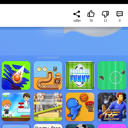
sdílet
56
12
0
ADVERTISEMENT