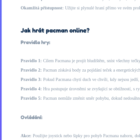
Okamžitá přístupnost:
Užijte si plynulé hraní přímo ve svém proh
Jak hrát pacman online?
Pravidla hry:
Pravidlo 1:
Cílem Pacmana je projít bludištěm, sníst všechny tečk
Pravidlo 2:
Pacman získává body za pojídání teček a energetických
Pravidlo 3:
Pokud Pacmana chytí duch ve chvíli, kdy nejsou jedlí, 
Pravidlo 4:
Hra postupuje úrovněmi se zvyšující se obtížností, s ry
Pravidlo 5:
Pacman nemůže změnit směr pohybu, dokud nedosáhne 
Ovládání:
Akce:
Použijte joystick nebo šipky pro pohyb Pacmana nahoru, dol