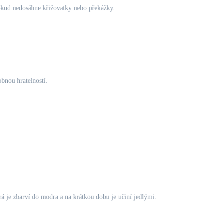
kud nedosáhne křižovatky nebo překážky.
obnou hratelností.
á je zbarví do modra a na krátkou dobu je učiní jedlými.