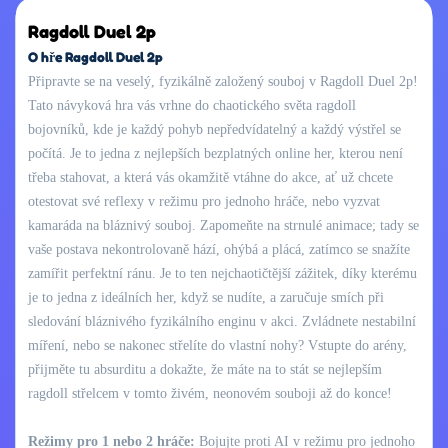
Ragdoll Duel 2p
O hře Ragdoll Duel 2p
Připravte se na veselý, fyzikálně založený souboj v Ragdoll Duel 2p!
Tato návyková hra vás vrhne do chaotického světa ragdoll
bojovníků, kde je každý pohyb nepředvídatelný a každý výstřel se
počítá. Je to jedna z nejlepších bezplatných online her, kterou není
třeba stahovat, a která vás okamžitě vtáhne do akce, ať už chcete
otestovat své reflexy v režimu pro jednoho hráče, nebo vyzvat
kamaráda na bláznivý souboj. Zapomeňte na strnulé animace; tady se
vaše postava nekontrolovaně hází, ohýbá a plácá, zatímco se snažíte
zamířit perfektní ránu. Je to ten nejchaotičtější zážitek, díky kterému
je to jedna z ideálních her, když se nudíte, a zaručuje smích při
sledování bláznivého fyzikálního enginu v akci. Zvládnete nestabilní
míření, nebo se nakonec střelíte do vlastní nohy? Vstupte do arény,
přijměte tu absurditu a dokažte, že máte na to stát se nejlepším
ragdoll střelcem v tomto živém, neonovém souboji až do konce!
Režimy pro 1 nebo 2 hráče:
Bojujte proti AI v režimu pro jednoho