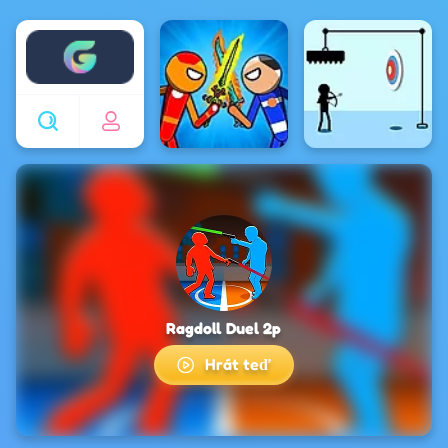
Enjoy4fun
Ragdoll Duel 2p
Hrát teď