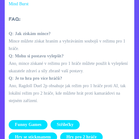
Mind Burst
FAQ:
Q: Jak získám mince?
Mince můžete získat hraním a vyhráváním soubojů v režimu pro 1
hráče.
Q: Mohu si postavu vylepšit?
Ano, mince získané v režimu pro 1 hráče můžete použít k vylepšení
ukazatele zdraví a síly zbraně vaší postavy.
Q: Je to hra pro více hráčů?
Ano, Ragdoll Duel 2p obsahuje jak režim pro 1 hráče proti AI, tak
lokální režim pro 2 hráče, kde můžete hrát proti kamarádovi na
stejném zařízení.
Funny Games
Střílečky
Hry se stickmanem
Hry pro 2 hráče