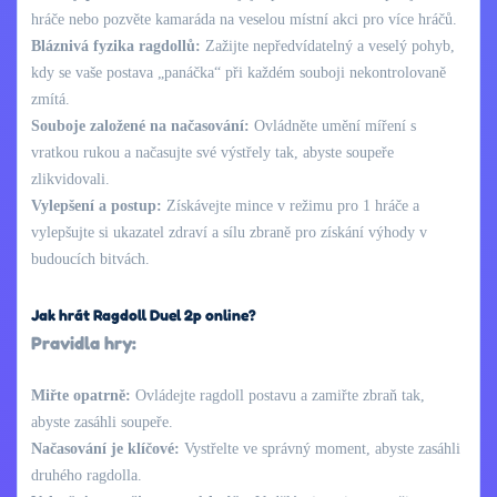
hráče nebo pozvěte kamaráda na veselou místní akci pro více hráčů.
Bláznivá fyzika ragdollů:
Zažijte nepředvídatelný a veselý pohyb,
kdy se vaše postava „panáčka“ při každém souboji nekontrolovaně
zmítá.
Souboje založené na načasování:
Ovládněte umění míření s
vratkou rukou a načasujte své výstřely tak, abyste soupeře
zlikvidovali.
Vylepšení a postup:
Získávejte mince v režimu pro 1 hráče a
vylepšujte si ukazatel zdraví a sílu zbraně pro získání výhody v
budoucích bitvách.
Jak hrát Ragdoll Duel 2p online?
Pravidla hry:
Miřte opatrně:
Ovládejte ragdoll postavu a zamiřte zbraň tak,
abyste zasáhli soupeře.
Načasování je klíčové:
Vystřelte ve správný moment, abyste zasáhli
druhého ragdolla.