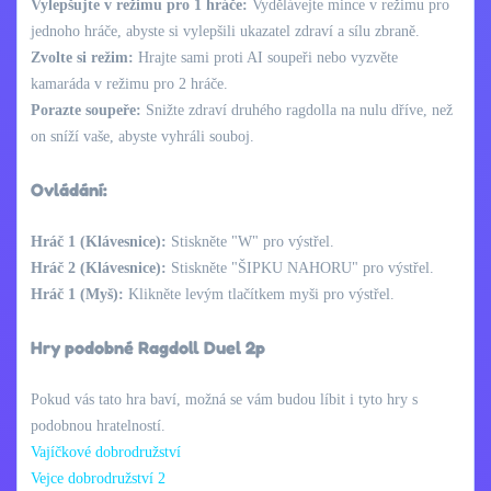
Vylepšujte v režimu pro 1 hráče:
Vydělávejte mince v režimu pro
jednoho hráče, abyste si vylepšili ukazatel zdraví a sílu zbraně.
Zvolte si režim:
Hrajte sami proti AI soupeři nebo vyzvěte
kamaráda v režimu pro 2 hráče.
Porazte soupeře:
Snižte zdraví druhého ragdolla na nulu dříve, než
on sníží vaše, abyste vyhráli souboj.
Ovládání:
Hráč 1 (Klávesnice):
Stiskněte "W" pro výstřel.
Hráč 2 (Klávesnice):
Stiskněte "ŠIPKU NAHORU" pro výstřel.
Hráč 1 (Myš):
Klikněte levým tlačítkem myši pro výstřel.
Hry podobné Ragdoll Duel 2p
Pokud vás tato hra baví, možná se vám budou líbit i tyto hry s
podobnou hratelností.
Vajíčkové dobrodružství
Vejce dobrodružství 2