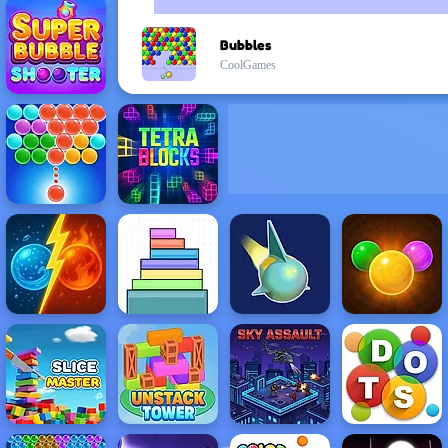
Bubbles
CoolGames