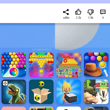
sdílet
2.2k
1.9k
4
ADVERTISEMENT