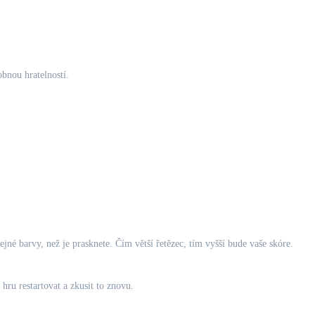
obnou hratelností.
tejné barvy, než je prasknete. Čím větší řetězec, tím vyšší bude vaše skóre.
ru restartovat a zkusit to znovu.