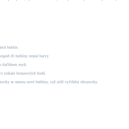
ech bublin.
lespoň tři bubliny stejné barvy.
m tlačítkem myši.
pro získání bonusových bodů.
zovky se snesou nové bubliny, což ztíží vyčištění obrazovky.