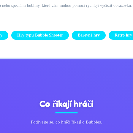
nebo speciální bubliny, které vám mohou pomoci rychleji vyčistit obrazovku. 
ry
Hry typu Bubble Shooter
Barevné hry
Retro hry
Co říkají hráči
Podívejte se, co hráči říkají o Bubbles.