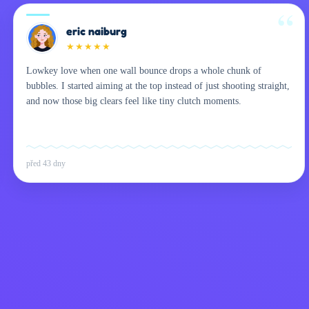
eric naiburg
★
★
★
★
★
Lowkey love when one wall bounce drops a whole chunk of
bubbles. I started aiming at the top instead of just shooting straight,
and now those big clears feel like tiny clutch moments.
před 43 dny