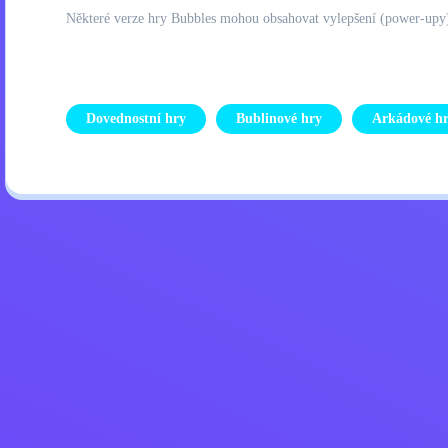
Některé verze hry Bubbles mohou obsahovat vylepšení (power-upy) 
Dovednostní hry
Bublinové hry
Arkádové h