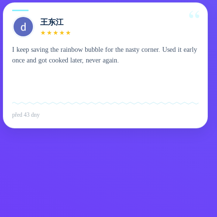
王东江
★
★
★
★
★
I keep saving the rainbow bubble for the nasty corner. Used it early
once and got cooked later, never again.
před 43 dny
Zásady ochrany osobních úd