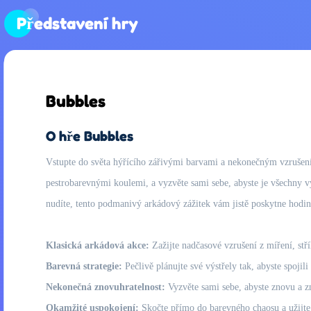
Představení hry
Bubbles
O hře Bubbles
Vstupte do světa hýřícího zářivými barvami a nekonečným vzrušením 
pestrobarevnými koulemi, a vyzvěte sami sebe, abyste je všechny vyč
nudíte, tento podmanivý arkádový zážitek vám jistě poskytne hodin
Klasická arkádová akce:
Zažijte nadčasové vzrušení z míření, stří
Barevná strategie:
Pečlivě plánujte své výstřely tak, abyste spojil
Nekonečná znovuhratelnost:
Vyzvěte sami sebe, abyste znovu a z
Okamžité uspokojení:
Skočte přímo do barevného chaosu a užijte s