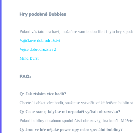
Hry podobné Bubbles
Pokud vás tato hra baví, možná se vám budou líbit i tyto hry s pod
Vajíčkové dobrodružství
Vejce dobrodružství 2
Mind Burst
FAQ:
Q: Jak získám více bodů?
Chcete-li získat více bodů, snažte se vytvořit velké řetězce bublin s
Q: Co se stane, když se mi nepodaří vyčistit obrazovku?
Pokud bubliny dosáhnou spodní části obrazovky, hra končí. Můžete h
Q: Jsou ve hře nějaké power-upy nebo speciální bubliny?