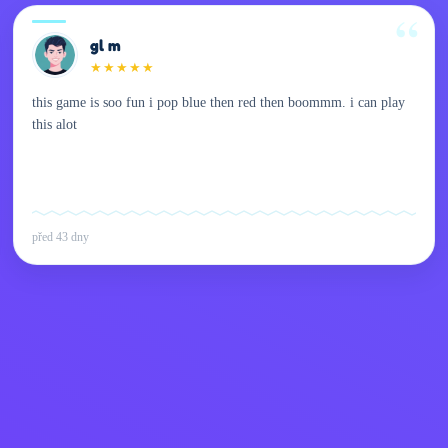
gl m
★
★
★
★
★
this game is soo fun i pop blue then red then boommm. i can play
this alot
před 43 dny
Kids
ajů
Kontaktujte mě
Čeština