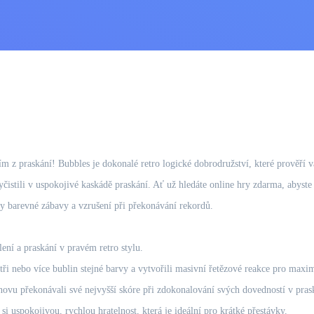
z praskání! Bubbles je dokonalé retro logické dobrodružství, které prověří va
istili v uspokojivé kaskádě praskání. Ať už hledáte online hry zdarma, abyste za
y barevné zábavy a vzrušení při překonávání rekordů.
lení a praskání v pravém retro stylu.
i tři nebo více bublin stejné barvy a vytvořili masivní řetězové reakce pro maxi
novu překonávali své nejvyšší skóre při zdokonalování svých dovedností v pras
i uspokojivou, rychlou hratelnost, která je ideální pro krátké přestávky.