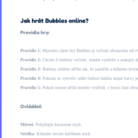
Jak hrát Bubbles online?
Pravidla hry:
Pravidlo 1:
Hlavním cílem hry Bubbles je vyčistit obrazovku od vš
Pravidlo 2:
Chcete-li bubliny vyčistit, musíte vystřelit a seskupit a
Pravidlo 3:
Bubliny můžete střílet tak, že zamíříte a kliknete levý
Pravidlo 4:
Pokuste se vytvořit velké řetězce bublin stejné barvy 
Pravidlo 5:
Pokud minete příliš mnoho výstřelů, z horní části obra
Ovládání:
Míření:
Pohybujte kurzorem myši.
Střelba:
Klikněte levým tlačítkem myši.