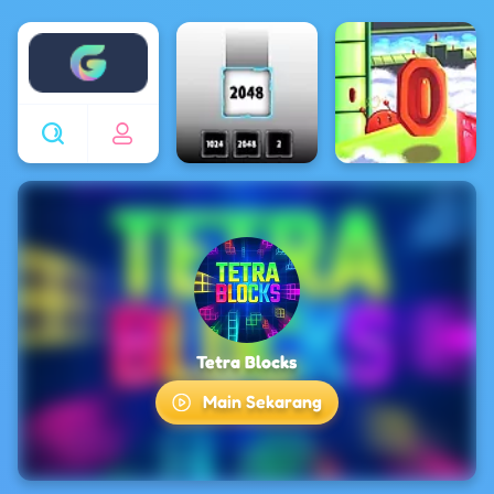
Enjoy4fun
Tetra Blocks
Main Sekarang