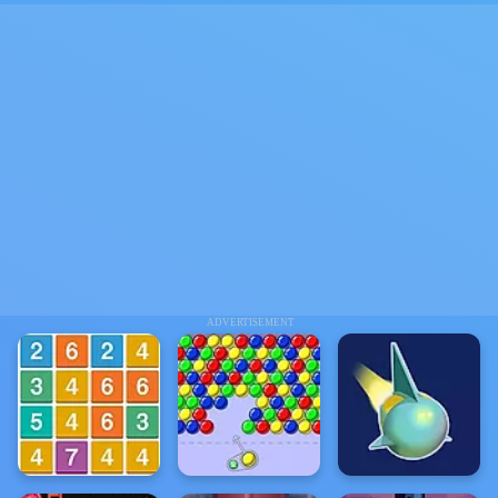
ADVERTISEMENT