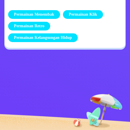
Permainan Menembak
Permainan Klik
Permainan Retro
Permainan Kelangsungan Hidup
Dasar Privasi
Hubungi Saya
Kids
Bahasa Melayu