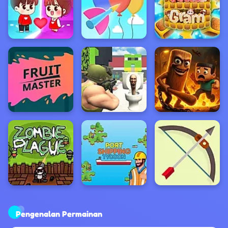
Pengenalan Permainan