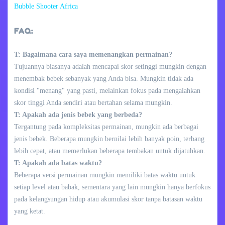
Bubble Shooter Africa
FAQ:
T: Bagaimana cara saya memenangkan permainan?
Tujuannya biasanya adalah mencapai skor setinggi mungkin dengan
menembak bebek sebanyak yang Anda bisa. Mungkin tidak ada
kondisi "menang" yang pasti, melainkan fokus pada mengalahkan
skor tinggi Anda sendiri atau bertahan selama mungkin.
T: Apakah ada jenis bebek yang berbeda?
Tergantung pada kompleksitas permainan, mungkin ada berbagai
jenis bebek. Beberapa mungkin bernilai lebih banyak poin, terbang
lebih cepat, atau memerlukan beberapa tembakan untuk dijatuhkan.
T: Apakah ada batas waktu?
Beberapa versi permainan mungkin memiliki batas waktu untuk
setiap level atau babak, sementara yang lain mungkin hanya berfokus
pada kelangsungan hidup atau akumulasi skor tanpa batasan waktu
yang ketat.