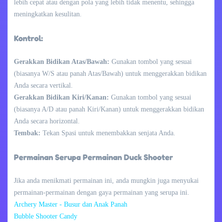
lebih cepat atau dengan pola yang lebih tidak menentu, sehingga
meningkatkan kesulitan.
Kontrol:
Gerakkan Bidikan Atas/Bawah:
Gunakan tombol yang sesuai
(biasanya W/S atau panah Atas/Bawah) untuk menggerakkan bidikan
Anda secara vertikal.
Gerakkan Bidikan Kiri/Kanan:
Gunakan tombol yang sesuai
(biasanya A/D atau panah Kiri/Kanan) untuk menggerakkan bidikan
Anda secara horizontal.
Tembak:
Tekan Spasi untuk menembakkan senjata Anda.
Permainan Serupa Permainan Duck Shooter
Jika anda menikmati permainan ini, anda mungkin juga menyukai
permainan-permainan dengan gaya permainan yang serupa ini.
Archery Master - Busur dan Anak Panah
Bubble Shooter Candy