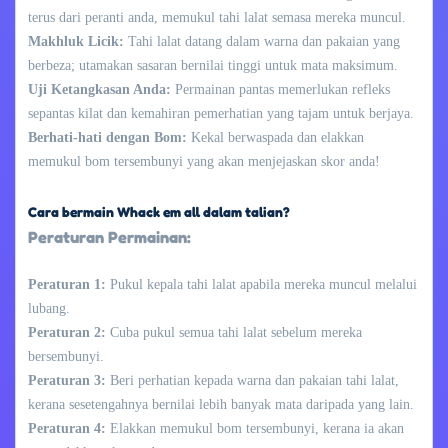
terus dari peranti anda, memukul tahi lalat semasa mereka muncul.
Makhluk Licik:
Tahi lalat datang dalam warna dan pakaian yang
berbeza; utamakan sasaran bernilai tinggi untuk mata maksimum.
Uji Ketangkasan Anda:
Permainan pantas memerlukan refleks
sepantas kilat dan kemahiran pemerhatian yang tajam untuk berjaya.
Berhati-hati dengan Bom:
Kekal berwaspada dan elakkan
memukul bom tersembunyi yang akan menjejaskan skor anda!
Cara bermain Whack em all dalam talian?
Peraturan Permainan:
Peraturan 1:
Pukul kepala tahi lalat apabila mereka muncul melalui
lubang.
Peraturan 2:
Cuba pukul semua tahi lalat sebelum mereka
bersembunyi.
Peraturan 3:
Beri perhatian kepada warna dan pakaian tahi lalat,
kerana sesetengahnya bernilai lebih banyak mata daripada yang lain.
Peraturan 4:
Elakkan memukul bom tersembunyi, kerana ia akan