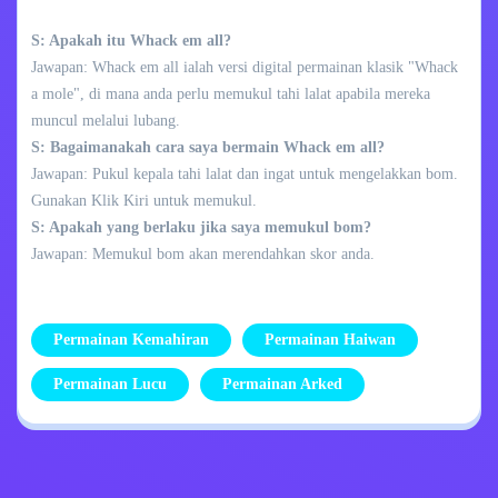
S: Apakah itu Whack em all?
Jawapan: Whack em all ialah versi digital permainan klasik "Whack
a mole", di mana anda perlu memukul tahi lalat apabila mereka
muncul melalui lubang.
S: Bagaimanakah cara saya bermain Whack em all?
Jawapan: Pukul kepala tahi lalat dan ingat untuk mengelakkan bom.
Gunakan Klik Kiri untuk memukul.
S: Apakah yang berlaku jika saya memukul bom?
Jawapan: Memukul bom akan merendahkan skor anda.
Permainan Kemahiran
Permainan Haiwan
Permainan Lucu
Permainan Arked