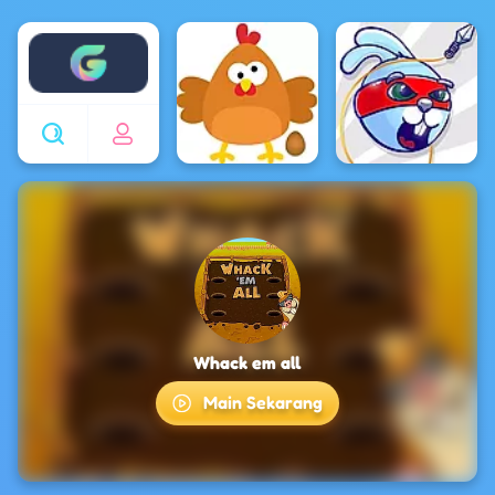
Enjoy4fun
Whack em all
Main Sekarang