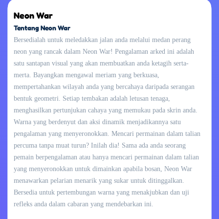
Neon War
Tentang Neon War
Bersedialah untuk meledakkan jalan anda melalui medan perang
neon yang rancak dalam Neon War! Pengalaman arked ini adalah
satu santapan visual yang akan membuatkan anda ketagih serta-
merta. Bayangkan mengawal meriam yang berkuasa,
mempertahankan wilayah anda yang bercahaya daripada serangan
bentuk geometri. Setiap tembakan adalah letusan tenaga,
menghasilkan pertunjukan cahaya yang memukau pada skrin anda.
Warna yang berdenyut dan aksi dinamik menjadikannya satu
pengalaman yang menyeronokkan. Mencari permainan dalam talian
percuma tanpa muat turun? Inilah dia! Sama ada anda seorang
pemain berpengalaman atau hanya mencari permainan dalam talian
yang menyeronokkan untuk dimainkan apabila bosan, Neon War
menawarkan pelarian menarik yang sukar untuk ditinggalkan.
Bersedia untuk pertembungan warna yang menakjubkan dan uji
refleks anda dalam cabaran yang mendebarkan ini.