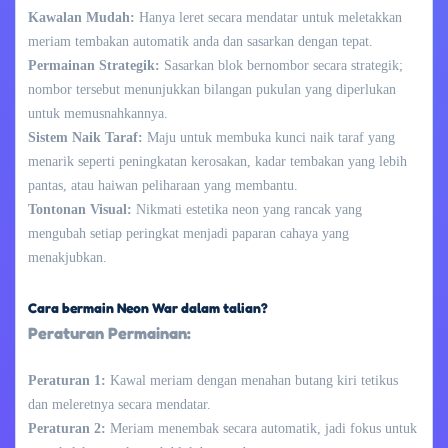
Kawalan Mudah:
Hanya leret secara mendatar untuk meletakkan
meriam tembakan automatik anda dan sasarkan dengan tepat.
Permainan Strategik:
Sasarkan blok bernombor secara strategik;
nombor tersebut menunjukkan bilangan pukulan yang diperlukan
untuk memusnahkannya.
Sistem Naik Taraf:
Maju untuk membuka kunci naik taraf yang
menarik seperti peningkatan kerosakan, kadar tembakan yang lebih
pantas, atau haiwan peliharaan yang membantu.
Tontonan Visual:
Nikmati estetika neon yang rancak yang
mengubah setiap peringkat menjadi paparan cahaya yang
menakjubkan.
Cara bermain Neon War dalam talian?
Peraturan Permainan:
Peraturan 1:
Kawal meriam dengan menahan butang kiri tetikus
dan meleretnya secara mendatar.
Peraturan 2:
Meriam menembak secara automatik, jadi fokus untuk