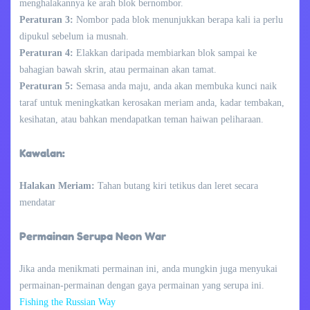
menghalakannya ke arah blok bernombor.
Peraturan 3:
Nombor pada blok menunjukkan berapa kali ia perlu
dipukul sebelum ia musnah.
Peraturan 4:
Elakkan daripada membiarkan blok sampai ke
bahagian bawah skrin, atau permainan akan tamat.
Peraturan 5:
Semasa anda maju, anda akan membuka kunci naik
taraf untuk meningkatkan kerosakan meriam anda, kadar tembakan,
kesihatan, atau bahkan mendapatkan teman haiwan peliharaan.
Kawalan:
Halakan Meriam:
Tahan butang kiri tetikus dan leret secara
mendatar
Permainan Serupa Neon War
Jika anda menikmati permainan ini, anda mungkin juga menyukai
permainan-permainan dengan gaya permainan yang serupa ini.
Fishing the Russian Way