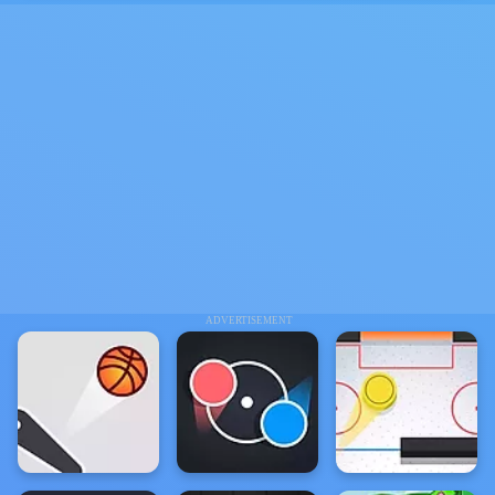
ADVERTISEMENT