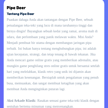
Pipe Beer
Tentang Pipe Beer
Puaskan dahaga Anda akan tantangan dengan Pipe Beer, sebuah
petualangan teka-teki yang lucu di mana taruhannya tinggi dan
birnya dingin! Bayangkan sebuah kedai yang ramai, aroma malt di
udara, dan perlombaan yang panik melawan waktu. Misi Anda?
Menjadi pembuat bir utama dengan membangun jaringan pipa
terbaik. Ini bukan hanya tentang menghubungkan pipa; ini adalah
ujian kecepatan, strategi, dan tetap tenang di bawah tekanan. Jika
Anda mencari game online gratis yang memberikan adrenalin, atau
mungkin game penghilang stres online gratis untuk bersantai setelah
hari yang melelahkan, klasik retro yang unik ini dijamin akan
memberikan kesenangan. Bersiaplah untuk pengalaman yang penuh
busa, memuaskan, dan sangat membuat ketagihan yang akan
membuat Anda menginginkan putaran lagi.
Aksi Arkade Klasik:
Rasakan sensasi game teka-teki klasik dengan
sentuhan bertema minuman yang menyenangkan.