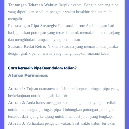
Tantangan Tekanan Waktu:
Berpikir cepat! Bangun panjang pipa
yang diperlukan sebelum pengatur waktu berakhir dan bir mulai
mengalir.
Pemasangan Pipa Strategis:
Rencanakan rute Anda dengan hati-
hati, gunakan potongan yang tersedia untuk memaksimalkan panjang
dan menghindari tumpahan yang berantakan.
Suasana Kedai Retro:
Nikmati suasana yang menawan dan jenaka
dengan grafik penuh warna yang menghidupkan suasana kedai.
Cara bermain Pipe Beer dalam talian?
Aturan Permainan:
Aturan 1:
Tujuan utamanya adalah membangun jaringan pipa yang
berkelanjutan untuk mengalirkan bir.
Aturan 2:
Anda harus menggunakan potongan pipa yang disediakan
untuk membangun jaringan pipa. Hubungkan potongan-potongan
tersebut dari ujung ke ujung untuk membuat jalur yang lengkap.
Aturan 3:
Perhatikan pengatur waktu. Saat waktu habis, bir akan