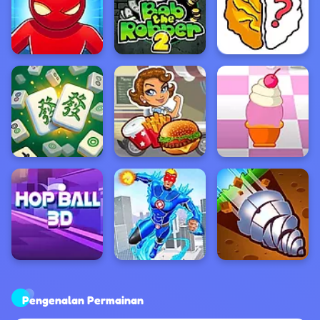
Pengenalan Permainan